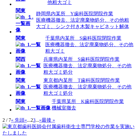
他粗大ゴミ
関東
静岡県内某所 Y歯科医院閉院作業
医療機器撤去、法定廃棄物処分、その他粗
大ゴミ、シンク付き木製キャビネット解体
関東
千葉県内某所 S歯科医院閉院作業
医療機器撤去、法定廃棄物処分、その他
粗大ゴミ
関西
兵庫県内某所 S歯科医院閉院作業
医療機器撤去、法定廃棄物処分、その他
粗大ゴミ処分
関東
東京都内某所 T歯科医院閉院作業
医療機器撤去、法定廃棄物処分、その他
粗大ゴミ処分
関東
千葉県某所 K歯科医院閉院作業
機械室撤去
2 / 7
« 先頭
«
...
2
3
...
»
最後 »