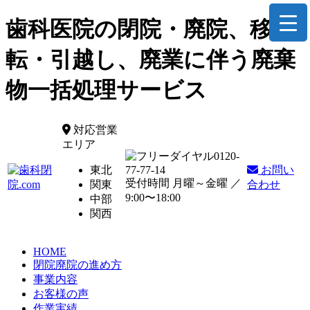
歯科医院の閉院・廃院、移
転・引越し、廃業に伴う廃棄
物一括処理サービス
対応営業
エリア
0120-
東北
77-77-14
お問い
受付時間 月曜～金曜 ／
関東
合わせ
9:00〜18:00
中部
関西
HOME
閉院廃院の進め方
事業内容
お客様の声
作業実績