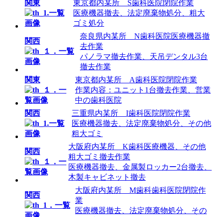
関東
東京都内某所 S歯科医院閉院作業
医療機器撤去、法定廃棄物処分、粗大
ゴミ処分
奈良県内某所 N歯科医院医療機器撤
関西
去作業
パノラマ撤去作業、天吊デンタル3台
撤去作業
関東
東京都内某所 A歯科医院閉院作業
作業内容：ユニット1台撤去作業、営業
中の歯科医院
関西
三重県内某所 I歯科医院閉院作業
医療機器撤去、法定廃棄物処分、その他
粗大ゴミ
大阪府内某所 K歯科医療機器、その他
関西
粗大ゴミ撤去作業
医療機器撤去、金属製ロッカー2台撤去、
木製キャビネット撤去
大阪府内某所 M歯科歯科医院閉院作
関西
業
医療機器撤去、法定廃棄物処分、その