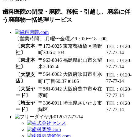
歯科医院の閉院・廃院、移転・引越し、廃業に伴
う廃棄物一括処理サービス
〔営業時間〕 月曜〜金曜／9：00〜18：00
〔東京本
〒173-0025 東京都板橋区熊野
TEL：0120-
社〕
町30-6＃103
77-77-14
〔東北本
〒963-8846 福島県郡山市久留
TEL：0120-
社〕
米2-165-4
77-77-14
〒564-0062 大阪府吹田市垂水
〔大阪支
TEL：0120-
店〕
77-77-14
町1丁目60₋37＃105
〔大阪ヤ
〒561-0842 大阪府豊中市今在
TEL：0120-
ード〕
家町
77-77-14
〔埼玉ヤ
〒336-0911 埼玉県さいたま市
TEL：0120-
ード〕
緑区
77-77-14
0120-77-77-14