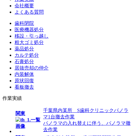
会社概要
よくある質問
歯科閉院
医療機器処分
移設・引っ越し
粗大ゴミ処分
薬品処分
カルテ処分
石膏処分
居抜売却の仲介
内装解体
原状回復
看板撤去
作業実績
千葉県内某所 S歯科クリニックパノラ
関東
マ1台撤去作業
パノラマの入れ替えに伴う、パノラマ撤
去作業