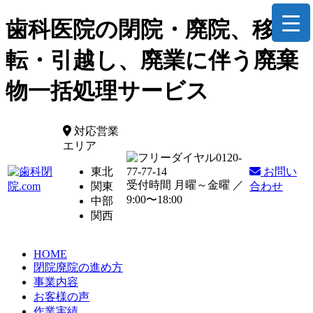
歯科医院の閉院・廃院、移
転・引越し、廃業に伴う廃棄
物一括処理サービス
対応営業
エリア
0120-
東北
77-77-14
お問い
受付時間 月曜～金曜 ／
関東
合わせ
9:00〜18:00
中部
関西
HOME
閉院廃院の進め方
事業内容
お客様の声
作業実績