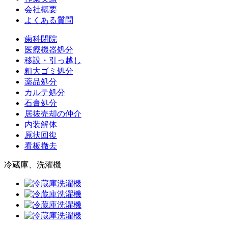
会社概要
よくある質問
歯科閉院
医療機器処分
移設・引っ越し
粗大ゴミ処分
薬品処分
カルテ処分
石膏処分
居抜売却の仲介
内装解体
原状回復
看板撤去
冷蔵庫、洗濯機