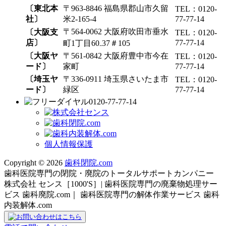
〔東北本
〒963-8846 福島県郡山市久留
TEL：0120-
社〕
米2-165-4
77-77-14
〒564-0062 大阪府吹田市垂水
〔大阪支
TEL：0120-
店〕
77-77-14
町1丁目60₋37＃105
〔大阪ヤ
〒561-0842 大阪府豊中市今在
TEL：0120-
ード〕
家町
77-77-14
〔埼玉ヤ
〒336-0911 埼玉県さいたま市
TEL：0120-
ード〕
緑区
77-77-14
0120-77-77-14
個人情報保護
Copyright © 2026
歯科閉院.com
歯科医院専門の閉院・廃院のトータルサポートカンパニー
株式会社 センス［1000'S］| 歯科医院専門の廃棄物処理サー
ビス 歯科廃院.com｜ 歯科医院専門の解体作業サービス 歯科
内装解体.com