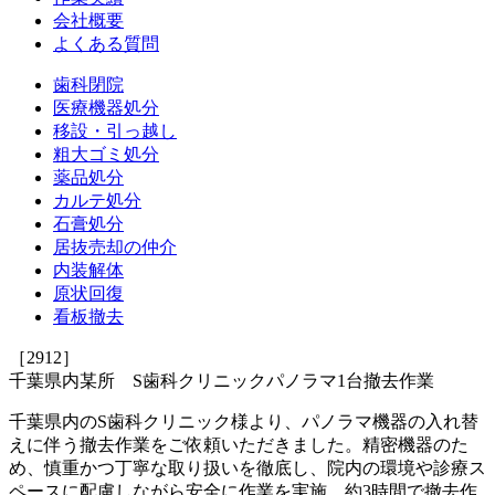
会社概要
よくある質問
歯科閉院
医療機器処分
移設・引っ越し
粗大ゴミ処分
薬品処分
カルテ処分
石膏処分
居抜売却の仲介
内装解体
原状回復
看板撤去
［2912］
千葉県内某所 S歯科クリニックパノラマ1台撤去作業
千葉県内のS歯科クリニック様より、パノラマ機器の入れ替
えに伴う撤去作業をご依頼いただきました。精密機器のた
め、慎重かつ丁寧な取り扱いを徹底し、院内の環境や診療ス
ペースに配慮しながら安全に作業を実施。約3時間で撤去作