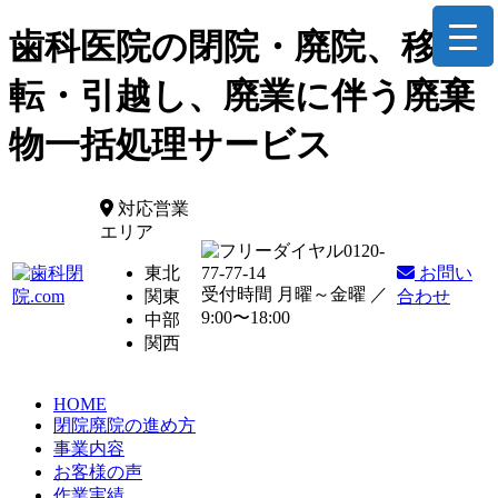
歯科医院の閉院・廃院、移
転・引越し、廃業に伴う廃棄
物一括処理サービス
対応営業
エリア
0120-
東北
77-77-14
お問い
受付時間 月曜～金曜 ／
関東
合わせ
9:00〜18:00
中部
関西
HOME
閉院廃院の進め方
事業内容
お客様の声
作業実績