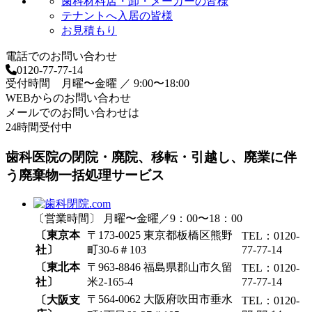
歯科材料店・卸・メーカーの皆様
テナントへ入居の皆様
お見積もり
電話でのお問い合わせ
0120-77-77-14
受付時間 月曜〜金曜 ／ 9:00〜18:00
WEBからのお問い合わせ
メールでのお問い合わせは
24時間受付中
歯科医院の閉院・廃院、移転・引越し、廃業に伴
う廃棄物一括処理サービス
〔営業時間〕 月曜〜金曜／9：00〜18：00
〔東京本
〒173-0025 東京都板橋区熊野
TEL：0120-
社〕
町30-6＃103
77-77-14
〔東北本
〒963-8846 福島県郡山市久留
TEL：0120-
社〕
米2-165-4
77-77-14
〒564-0062 大阪府吹田市垂水
〔大阪支
TEL：0120-