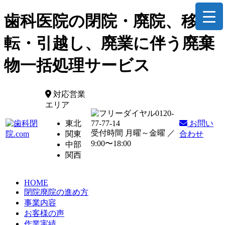
歯科医院の閉院・廃院、移
転・引越し、廃業に伴う廃棄
物一括処理サービス
対応営業
エリア
0120-
東北
77-77-14
お問い
受付時間 月曜～金曜 ／
関東
合わせ
9:00〜18:00
中部
関西
HOME
閉院廃院の進め方
事業内容
お客様の声
作業実績