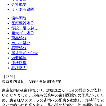
会社概要
よくある質問
歯科閉院
医療機器処分
移設・引っ越し
粗大ゴミ処分
薬品処分
カルテ処分
石膏処分
居抜売却の仲介
内装解体
原状回復
看板撤去
［2856］
東京都内某所 A歯科医院閉院作業
東京都内のA歯科様より、診療ユニット1台の撤去をご依頼
いただきました。現在も営業中の歯科医院での作業だったた
め、患者様やスタッフの皆様への配慮を徹底し、短時間で安
全かつ静かに作業を完了。最小限の影響で、約3時間で無事