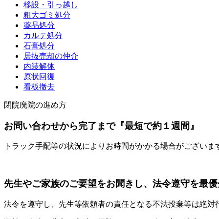
移設・引っ越し
粗大ゴミ処分
薬品処分
カルテ処分
石膏処分
居抜売却の仲介
内装解体
原状回復
看板撤去
閉院廃院の進め方
お問い合わせから完了まで『最短で約１週間』
トラック手配等の状況によりお時間がかかる場合がございま
先生やご家族のご要望をお聞きし、法令遵守を最優
法令を遵守し、先生等依頼者の責任となる不法投棄等は絶対