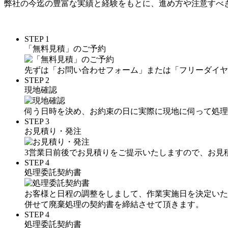
弊社の今迄の豊富な実績と経験をもとに、進め方や注意すべ
STEP 1
「無料見積」のご予約
先ずは
「お問い合わせフォーム」
または
「フリーダイヤル01
STEP 2
現地確認
伺う日時を決め、お約束の日に実際に現地に伺って処理
STEP 3
お見積り・発注
3営業日前後でお見積りをご提示いたしますので、お見
STEP 4
処理委託契約書
お客様と日程の調整をしまして、作業実施日を決定いた
併せて廃棄処理の契約書を締結させて頂きます。
STEP 4
処理委託契約書