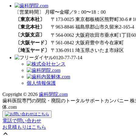
〔営業時間〕 月曜〜金曜／9：00〜18：00
〔東京本社〕
〒173-0025 東京都板橋区熊野町30-6＃1
〔東北本社〕
〒963-8846 福島県郡山市久留米2-165-4
〔大阪支店〕
〒564-0062 大阪府吹田市垂水町1丁目60₋
〔大阪ヤード〕
〒561-0842 大阪府豊中市今在家町
〔埼玉ヤード〕
〒336-0911 埼玉県さいたま市緑区
0120-77-77-14
個人情報保護
Copyright © 2026
歯科閉院.com
歯科医院専門の閉院・廃院のトータルサポートカンパニー 株式会社
体.com
電話で問い合わせ
お見積もりはこちら
上