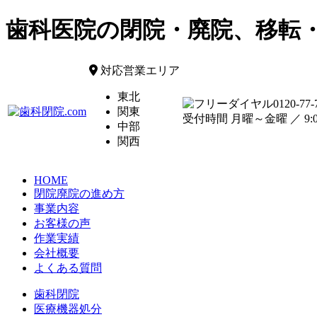
歯科医院の閉院・廃院、移転
対応営業エリア
東北
0120-77-
関東
受付時間 月曜～金曜 ／ 9:00
中部
関西
HOME
閉院廃院の進め方
事業内容
お客様の声
作業実績
会社概要
よくある質問
歯科閉院
医療機器処分