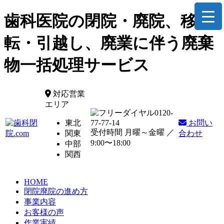
歯科医院の閉院・廃院、移
転・引越し、廃業に伴う廃棄
物一括処理サービス
対応営業
エリア
0120-
東北
77-77-14
お問い
受付時間 月曜～金曜 ／
関東
合わせ
9:00〜18:00
中部
関西
HOME
閉院廃院の進め方
事業内容
お客様の声
作業実績