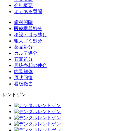
会社概要
よくある質問
歯科閉院
医療機器処分
移設・引っ越し
粗大ゴミ処分
薬品処分
カルテ処分
石膏処分
居抜売却の仲介
内装解体
原状回復
看板撤去
レントゲン