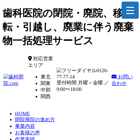
歯科医院の閉院・廃院、移
転・引越し、廃業に伴う廃棄
物一括処理サービス
対応営業
エリア
0120-
東北
77-77-14
お問い
受付時間 月曜～金曜 ／
関東
合わせ
9:00〜18:00
中部
関西
HOME
閉院廃院の進め方
事業内容
お客様の声
作業実績