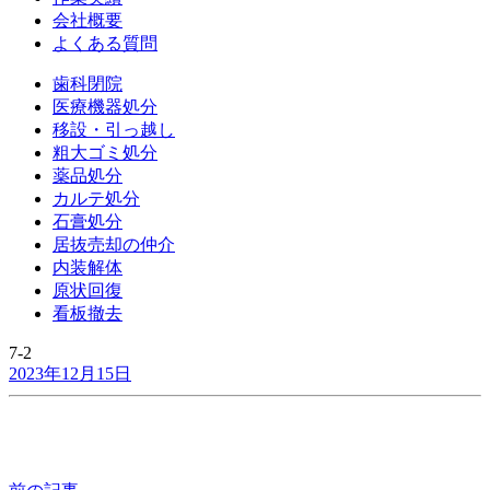
会社概要
よくある質問
歯科閉院
医療機器処分
移設・引っ越し
粗大ゴミ処分
薬品処分
カルテ処分
石膏処分
居抜売却の仲介
内装解体
原状回復
看板撤去
7-2
2023年12月15日