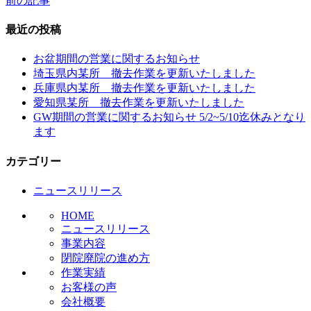
前の記事
投
稿
最近の投稿
ナ
お盆期間の営業に関するお知らせ
ビ
埼玉県内某所 撤去作業を更新いたしました
兵庫県内某所 撤去作業を更新いたしました
ゲ
愛知県某所 撤去作業を更新いたしました
ー
GW期間の営業に関するお知らせ 5/2~5/10迄休みとなり
ます
シ
ョ
カテゴリー
ン
ニュースリリース
HOME
ニュースリリース
事業内容
閉院廃院の進め方
作業実績
お客様の声
会社概要