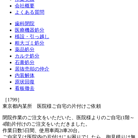
会社概要
よくある質問
歯科閉院
医療機器処分
移設・引っ越し
粗大ゴミ処分
薬品処分
カルテ処分
石膏処分
居抜売却の仲介
内装解体
原状回復
看板撤去
［1799］
東京都内某所 医院様ご自宅の片付けご依頼
閉院作業のご注文をいただいた、医院様よりのご自宅(1階～
4階)片付けのご注文をいただきました。
作業日数5日間、使用車両2t車20台。
ご自宅又は医院内の片付けにお困りでしたら、御見積りは無