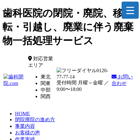
歯科医院の閉院・廃院、移
転・引越し、廃業に伴う廃棄
物一括処理サービス
対応営業
エリア
0120-
東北
77-77-14
お問い
受付時間 月曜～金曜 ／
関東
合わせ
9:00〜18:00
中部
関西
HOME
閉院廃院の進め方
事業内容
お客様の声
作業実績