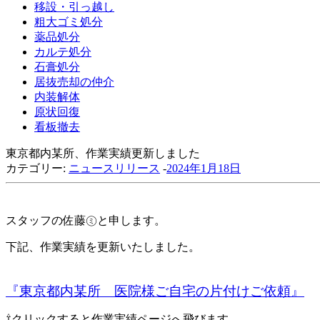
移設・引っ越し
粗大ゴミ処分
薬品処分
カルテ処分
石膏処分
居抜売却の仲介
内装解体
原状回復
看板撤去
東京都内某所、作業実績更新しました
カテゴリー:
ニュースリリース
-
2024年1月18日
スタッフの佐藤㋯と申します。
下記、作業実績を更新いたしました。
『東京都内某所 医院様ご自宅の片付けご依頼』
⇧クリックすると作業実績ページへ飛びます。