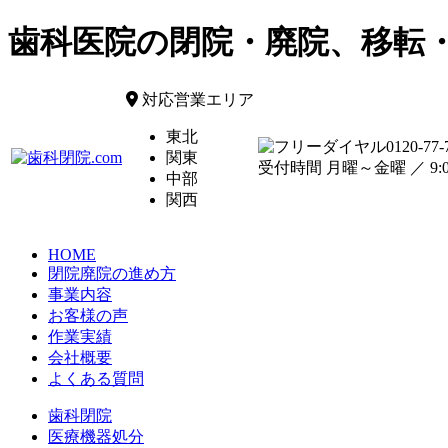
歯科医院の閉院・廃院、移転
対応営業エリア
東北
0120-77-
関東
受付時間 月曜～金曜 ／ 9:00
中部
関西
HOME
閉院廃院の進め方
事業内容
お客様の声
作業実績
会社概要
よくある質問
歯科閉院
医療機器処分