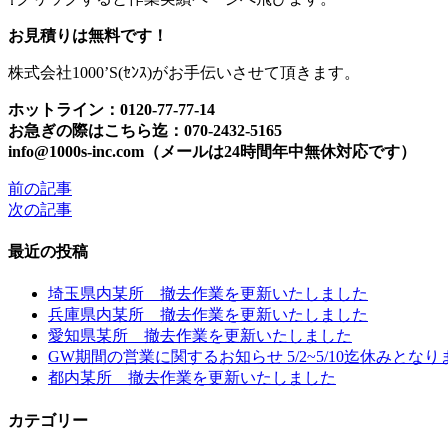
お見積りは無料です！
株式会社1000’S(ｾﾝｽ)がお手伝いさせて頂きます。
ホットライン：0120-77-77-14
お急ぎの際はこちら迄：070-2432-5165
info@1000s-inc.com（メールは24時間年中無休対応です）
前の記事
次の記事
投
稿
最近の投稿
ナ
埼玉県内某所 撤去作業を更新いたしました
ビ
兵庫県内某所 撤去作業を更新いたしました
愛知県某所 撤去作業を更新いたしました
ゲ
GW期間の営業に関するお知らせ 5/2~5/10迄休みとなり
ー
都内某所 撤去作業を更新いたしました
シ
カテゴリー
ョ