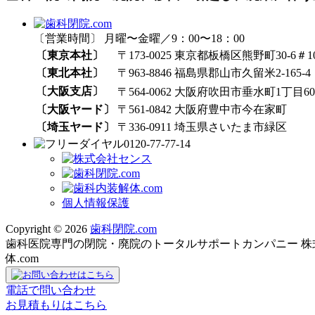
〔営業時間〕 月曜〜金曜／9：00〜18：00
〔東京本社〕
〒173-0025 東京都板橋区熊野町30-6＃1
〔東北本社〕
〒963-8846 福島県郡山市久留米2-165-4
〔大阪支店〕
〒564-0062 大阪府吹田市垂水町1丁目60₋
〔大阪ヤード〕
〒561-0842 大阪府豊中市今在家町
〔埼玉ヤード〕
〒336-0911 埼玉県さいたま市緑区
0120-77-77-14
個人情報保護
Copyright © 2026
歯科閉院.com
歯科医院専門の閉院・廃院のトータルサポートカンパニー 株式会社
体.com
電話で問い合わせ
お見積もりはこちら