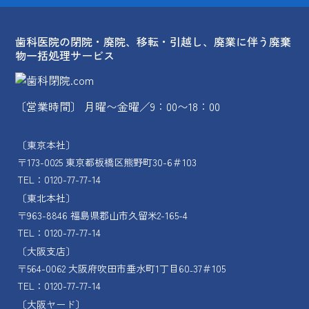
歯科医院の閉院・廃院、移転・引越し、廃業に伴う廃棄
物一括処理サービス
〔営業時間〕 月曜〜金曜／9：00〜18：00
〔東京本社〕
〒173-0025 東京都板橋区熊野町30-6＃103
TEL：0120-77-77-14
〔東北本社〕
〒963-8846 福島県郡山市久留米2-165-4
TEL：0120-77-77-14
〔大阪支店〕
〒564-0062 大阪府吹田市垂水町1丁目60₋37＃105
TEL：0120-77-77-14
〔大阪ヤード〕