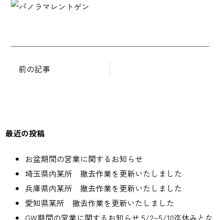
投
稿
ナ
前の記事
ビ
ゲ
ー
シ
最近の投稿
ョ
ン
お盆期間の営業に関するお知らせ
埼玉県内某所 撤去作業を更新いたしました
兵庫県内某所 撤去作業を更新いたしました
愛知県某所 撤去作業を更新いたしました
GW期間の営業に関するお知らせ 5/2~5/10迄休みとな