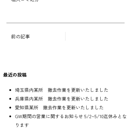
投
稿
ナ
前の記事
ビ
ゲ
ー
シ
最近の投稿
ョ
ン
埼玉県内某所 撤去作業を更新いたしました
兵庫県内某所 撤去作業を更新いたしました
愛知県某所 撤去作業を更新いたしました
GW期間の営業に関するお知らせ 5/2~5/10迄休みとな
ります