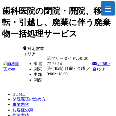
歯科医院の閉院・廃院、移
転・引越し、廃業に伴う廃棄
物一括処理サービス
対応営業
エリア
0120-
東北
77-77-14
お問い
受付時間 月曜～金曜 ／
関東
合わせ
9:00〜18:00
中部
関西
HOME
閉院廃院の進め方
事業内容
お客様の声
作業実績