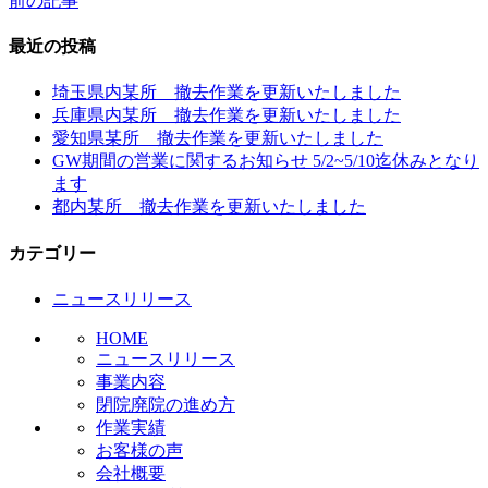
前の記事
投
稿
最近の投稿
ナ
埼玉県内某所 撤去作業を更新いたしました
ビ
兵庫県内某所 撤去作業を更新いたしました
愛知県某所 撤去作業を更新いたしました
ゲ
GW期間の営業に関するお知らせ 5/2~5/10迄休みとなり
ー
ます
都内某所 撤去作業を更新いたしました
シ
ョ
カテゴリー
ン
ニュースリリース
HOME
ニュースリリース
事業内容
閉院廃院の進め方
作業実績
お客様の声
会社概要