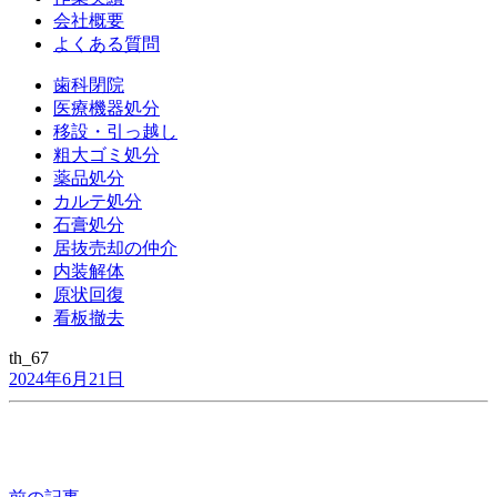
会社概要
よくある質問
歯科閉院
医療機器処分
移設・引っ越し
粗大ゴミ処分
薬品処分
カルテ処分
石膏処分
居抜売却の仲介
内装解体
原状回復
看板撤去
th_67
2024年6月21日