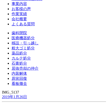
事業内容
お客様の声
作業実績
会社概要
よくある質問
歯科閉院
医療機器処分
移設・引っ越し
粗大ゴミ処分
薬品処分
カルテ処分
石膏処分
居抜売却の仲介
内装解体
原状回復
看板撤去
IMG_5137
2019年1月26日