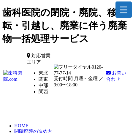
歯科医院の閉院・廃院、移
転・引越し、廃業に伴う廃棄
物一括処理サービス
対応営業
エリア
0120-
東北
77-77-14
お問い
受付時間 月曜～金曜 ／
関東
合わせ
9:00〜18:00
中部
関西
HOME
閉院廃院の進め方