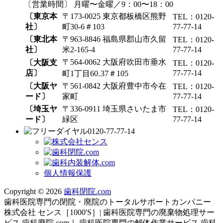
〔営業時間〕 月曜〜金曜／9：00〜18：00
〔東京本
〒173-0025 東京都板橋区熊野
TEL：0120-
社〕
町30-6＃103
77-77-14
〔東北本
〒963-8846 福島県郡山市久留
TEL：0120-
社〕
米2-165-4
77-77-14
〒564-0062 大阪府吹田市垂水
〔大阪支
TEL：0120-
店〕
77-77-14
町1丁目60₋37＃105
〔大阪ヤ
〒561-0842 大阪府豊中市今在
TEL：0120-
ード〕
家町
77-77-14
〔埼玉ヤ
〒336-0911 埼玉県さいたま市
TEL：0120-
ード〕
緑区
77-77-14
0120-77-77-14
個人情報保護
Copyright © 2026
歯科閉院.com
歯科医院専門の閉院・廃院のトータルサポートカンパニー
株式会社 センス［1000'S］| 歯科医院専門の廃棄物処理サー
ビス 歯科廃院.com｜ 歯科医院専門の解体作業サービス 歯科