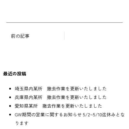
投
稿
ナ
前の記事
ビ
ゲ
ー
シ
最近の投稿
ョ
ン
埼玉県内某所 撤去作業を更新いたしました
兵庫県内某所 撤去作業を更新いたしました
愛知県某所 撤去作業を更新いたしました
GW期間の営業に関するお知らせ 5/2~5/10迄休みとな
ります