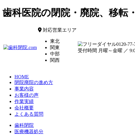
歯科医院の閉院・廃院、移転
対応営業エリア
東北
0120-77-
関東
受付時間 月曜～金曜 ／ 9:00
中部
関西
HOME
閉院廃院の進め方
事業内容
お客様の声
作業実績
会社概要
よくある質問
歯科閉院
医療機器処分