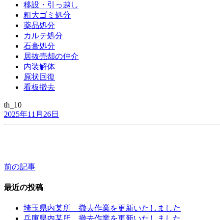
移設・引っ越し
粗大ゴミ処分
薬品処分
カルテ処分
石膏処分
居抜売却の仲介
内装解体
原状回復
看板撤去
th_10
2025年11月26日
前の記事
投
稿
最近の投稿
ナ
埼玉県内某所 撤去作業を更新いたしました
ビ
兵庫県内某所 撤去作業を更新いたしました