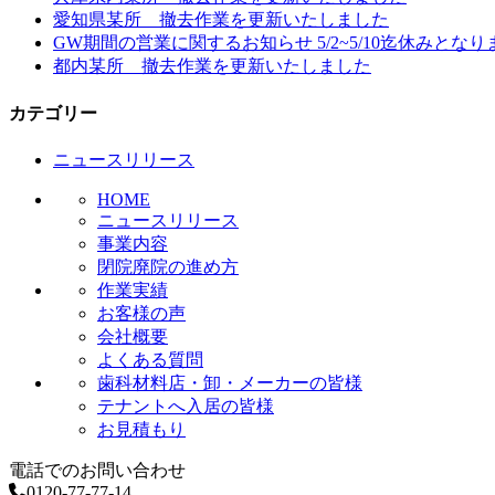
愛知県某所 撤去作業を更新いたしました
ゲ
GW期間の営業に関するお知らせ 5/2~5/10迄休みとなり
ー
都内某所 撤去作業を更新いたしました
シ
カテゴリー
ョ
ニュースリリース
ン
HOME
ニュースリリース
事業内容
閉院廃院の進め方
作業実績
お客様の声
会社概要
よくある質問
歯科材料店・卸・メーカーの皆様
テナントへ入居の皆様
お見積もり
電話でのお問い合わせ
0120-77-77-14