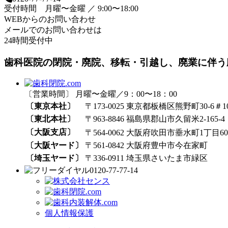
受付時間 月曜〜金曜 ／ 9:00〜18:00
WEBからのお問い合わせ
メールでのお問い合わせは
24時間受付中
歯科医院の閉院・廃院、移転・引越し、廃業に伴う
〔営業時間〕 月曜〜金曜／9：00〜18：00
〔東京本社〕
〒173-0025 東京都板橋区熊野町30-6＃1
〔東北本社〕
〒963-8846 福島県郡山市久留米2-165-4
〔大阪支店〕
〒564-0062 大阪府吹田市垂水町1丁目60₋
〔大阪ヤード〕
〒561-0842 大阪府豊中市今在家町
〔埼玉ヤード〕
〒336-0911 埼玉県さいたま市緑区
0120-77-77-14
個人情報保護