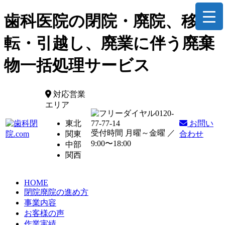
歯科医院の閉院・廃院、移
転・引越し、廃業に伴う廃棄
物一括処理サービス
対応営業
エリア
0120-
東北
77-77-14
お問い
受付時間 月曜～金曜 ／
関東
合わせ
9:00〜18:00
中部
関西
HOME
閉院廃院の進め方
事業内容
お客様の声
作業実績