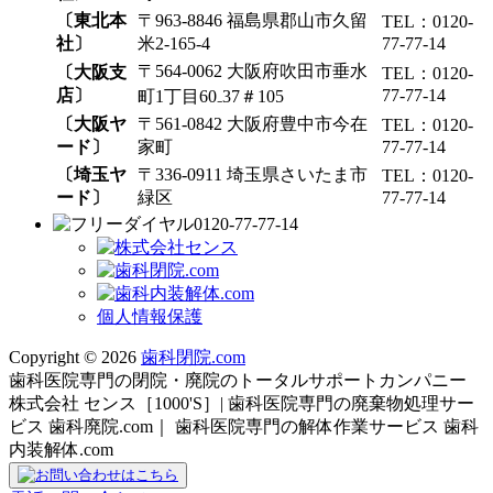
〔東北本
〒963-8846 福島県郡山市久留
TEL：0120-
社〕
米2-165-4
77-77-14
〒564-0062 大阪府吹田市垂水
〔大阪支
TEL：0120-
店〕
77-77-14
町1丁目60₋37＃105
〔大阪ヤ
〒561-0842 大阪府豊中市今在
TEL：0120-
ード〕
家町
77-77-14
〔埼玉ヤ
〒336-0911 埼玉県さいたま市
TEL：0120-
ード〕
緑区
77-77-14
0120-77-77-14
個人情報保護
Copyright © 2026
歯科閉院.com
歯科医院専門の閉院・廃院のトータルサポートカンパニー
株式会社 センス［1000'S］| 歯科医院専門の廃棄物処理サー
ビス 歯科廃院.com｜ 歯科医院専門の解体作業サービス 歯科
内装解体.com