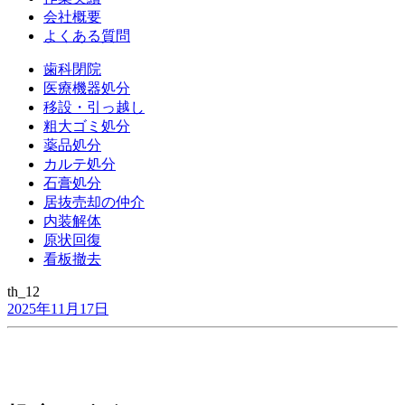
会社概要
よくある質問
歯科閉院
医療機器処分
移設・引っ越し
粗大ゴミ処分
薬品処分
カルテ処分
石膏処分
居抜売却の仲介
内装解体
原状回復
看板撤去
th_12
2025年11月17日