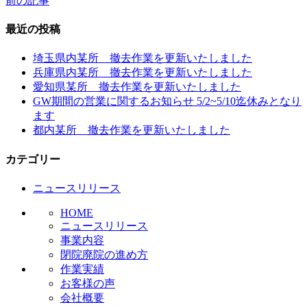
前の記事
投
稿
最近の投稿
ナ
埼玉県内某所 撤去作業を更新いたしました
ビ
兵庫県内某所 撤去作業を更新いたしました
愛知県某所 撤去作業を更新いたしました
ゲ
GW期間の営業に関するお知らせ 5/2~5/10迄休みとなり
ー
ます
都内某所 撤去作業を更新いたしました
シ
ョ
カテゴリー
ン
ニュースリリース
HOME
ニュースリリース
事業内容
閉院廃院の進め方
作業実績
お客様の声
会社概要