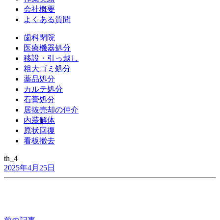
会社概要
よくある質問
歯科閉院
医療機器処分
移設・引っ越し
粗大ゴミ処分
薬品処分
カルテ処分
石膏処分
居抜売却の仲介
内装解体
原状回復
看板撤去
th_4
2025年4月25日