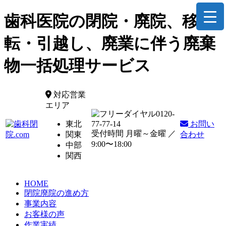
歯科医院の閉院・廃院、移
転・引越し、廃業に伴う廃棄
物一括処理サービス
対応営業
エリア
0120-
東北
77-77-14
お問い
受付時間 月曜～金曜 ／
関東
合わせ
9:00〜18:00
中部
関西
HOME
閉院廃院の進め方
事業内容
お客様の声
作業実績