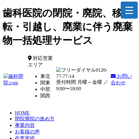
歯科医院の閉院・廃院、移
転・引越し、廃業に伴う廃棄
物一括処理サービス
対応営業
エリア
0120-
東北
77-77-14
お問い
受付時間 月曜～金曜 ／
関東
合わせ
9:00〜18:00
中部
関西
HOME
閉院廃院の進め方
事業内容
お客様の声
作業実績