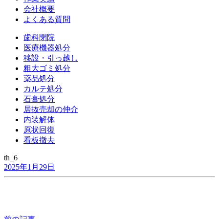
会社概要
よくある質問
歯科閉院
医療機器処分
移設・引っ越し
粗大ゴミ処分
薬品処分
カルテ処分
石膏処分
居抜売却の仲介
内装解体
原状回復
看板撤去
th_6
2025年1月29日