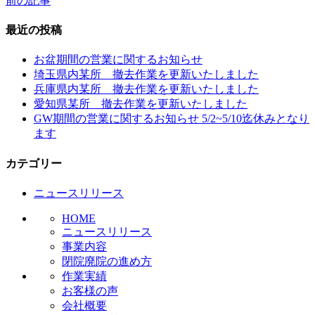
前の記事
投
稿
最近の投稿
ナ
お盆期間の営業に関するお知らせ
ビ
埼玉県内某所 撤去作業を更新いたしました
兵庫県内某所 撤去作業を更新いたしました
ゲ
愛知県某所 撤去作業を更新いたしました
ー
GW期間の営業に関するお知らせ 5/2~5/10迄休みとなり
ます
シ
ョ
カテゴリー
ン
ニュースリリース
HOME
ニュースリリース
事業内容
閉院廃院の進め方
作業実績
お客様の声
会社概要