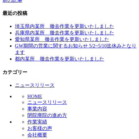
前の記事
投
稿
最近の投稿
ナ
埼玉県内某所 撤去作業を更新いたしました
ビ
兵庫県内某所 撤去作業を更新いたしました
愛知県某所 撤去作業を更新いたしました
ゲ
GW期間の営業に関するお知らせ 5/2~5/10迄休みとなり
ー
ます
都内某所 撤去作業を更新いたしました
シ
ョ
カテゴリー
ン
ニュースリリース
HOME
ニュースリリース
事業内容
閉院廃院の進め方
作業実績
お客様の声
会社概要