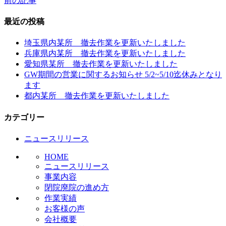
前の記事
投
稿
最近の投稿
ナ
埼玉県内某所 撤去作業を更新いたしました
ビ
兵庫県内某所 撤去作業を更新いたしました
愛知県某所 撤去作業を更新いたしました
ゲ
GW期間の営業に関するお知らせ 5/2~5/10迄休みとなり
ー
ます
都内某所 撤去作業を更新いたしました
シ
ョ
カテゴリー
ン
ニュースリリース
HOME
ニュースリリース
事業内容
閉院廃院の進め方
作業実績
お客様の声
会社概要