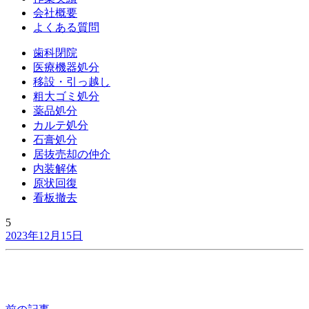
会社概要
よくある質問
歯科閉院
医療機器処分
移設・引っ越し
粗大ゴミ処分
薬品処分
カルテ処分
石膏処分
居抜売却の仲介
内装解体
原状回復
看板撤去
5
2023年12月15日