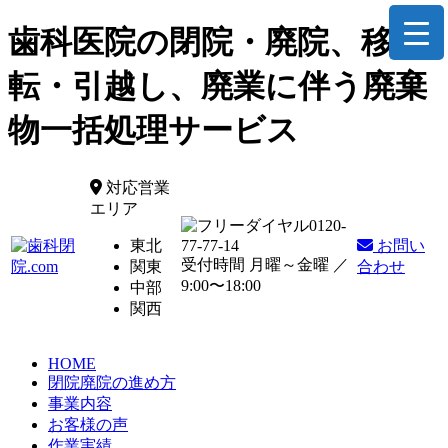
歯科医院の閉院・廃院、移
転・引越し、廃業に伴う廃棄
物一括処理サービス
対応営業
エリア
0120-
東北
77-77-14
お問い
受付時間 月曜～金曜 ／
関東
合わせ
9:00〜18:00
中部
関西
HOME
閉院廃院の進め方
事業内容
お客様の声
作業実績