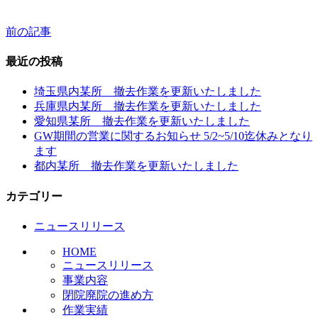
前の記事
投
稿
最近の投稿
ナ
埼玉県内某所 撤去作業を更新いたしました
ビ
兵庫県内某所 撤去作業を更新いたしました
愛知県某所 撤去作業を更新いたしました
ゲ
GW期間の営業に関するお知らせ 5/2~5/10迄休みとなり
ー
ます
都内某所 撤去作業を更新いたしました
シ
ョ
カテゴリー
ン
ニュースリリース
HOME
ニュースリリース
事業内容
閉院廃院の進め方
作業実績