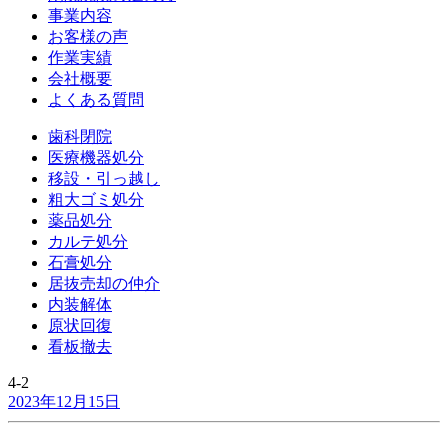
事業内容
お客様の声
作業実績
会社概要
よくある質問
歯科閉院
医療機器処分
移設・引っ越し
粗大ゴミ処分
薬品処分
カルテ処分
石膏処分
居抜売却の仲介
内装解体
原状回復
看板撤去
4-2
2023年12月15日