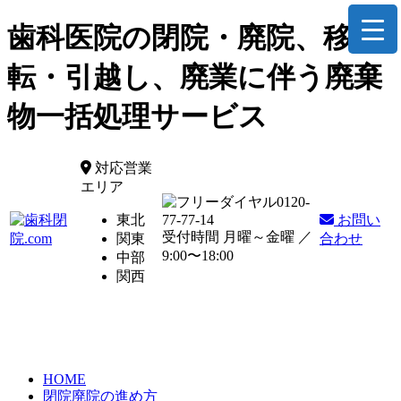
歯科医院の閉院・廃院、移
転・引越し、廃業に伴う廃棄
物一括処理サービス
対応営業
エリア
0120-
東北
77-77-14
お問い
受付時間 月曜～金曜 ／
関東
合わせ
9:00〜18:00
中部
関西
HOME
閉院廃院の進め方