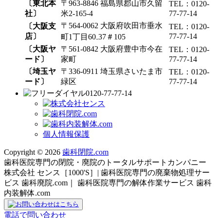
〔東北本
〒963-8846 福島県郡山市久留
TEL：0120-
社〕
米2-165-4
77-77-14
〒564-0062 大阪府吹田市垂水
〔大阪支
TEL：0120-
店〕
77-77-14
町1丁目60₋37＃105
〔大阪ヤ
〒561-0842 大阪府豊中市今在
TEL：0120-
ード〕
家町
77-77-14
〔埼玉ヤ
〒336-0911 埼玉県さいたま市
TEL：0120-
ード〕
緑区
77-77-14
0120-77-77-14
個人情報保護
Copyright © 2026
歯科閉院.com
歯科医院専門の閉院・廃院のトータルサポートカンパニー
株式会社 センス［1000'S］| 歯科医院専門の廃棄物処理サー
ビス 歯科廃院.com｜ 歯科医院専門の解体作業サービス 歯科
内装解体.com
電話で問い合わせ