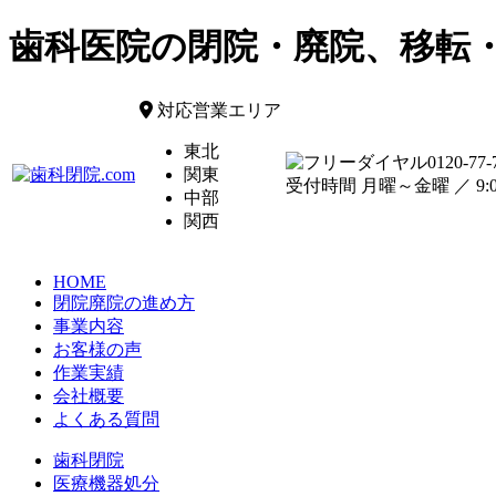
歯科医院の閉院・廃院、移転
対応営業エリア
東北
0120-77-
関東
受付時間 月曜～金曜 ／ 9:00
中部
関西
HOME
閉院廃院の進め方
事業内容
お客様の声
作業実績
会社概要
よくある質問
歯科閉院
医療機器処分