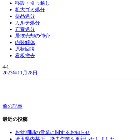
移設・引っ越し
粗大ゴミ処分
薬品処分
カルテ処分
石膏処分
居抜売却の仲介
内装解体
原状回復
看板撤去
4-1
2023年11月28日
前の記事
投
稿
最近の投稿
ナ
お盆期間の営業に関するお知らせ
ビ
埼玉県内某所 撤去作業を更新いたしました