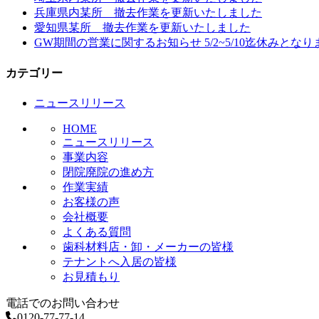
兵庫県内某所 撤去作業を更新いたしました
ゲ
愛知県某所 撤去作業を更新いたしました
ー
GW期間の営業に関するお知らせ 5/2~5/10迄休みとなり
シ
カテゴリー
ョ
ニュースリリース
ン
HOME
ニュースリリース
事業内容
閉院廃院の進め方
作業実績
お客様の声
会社概要
よくある質問
歯科材料店・卸・メーカーの皆様
テナントへ入居の皆様
お見積もり
電話でのお問い合わせ
0120-77-77-14