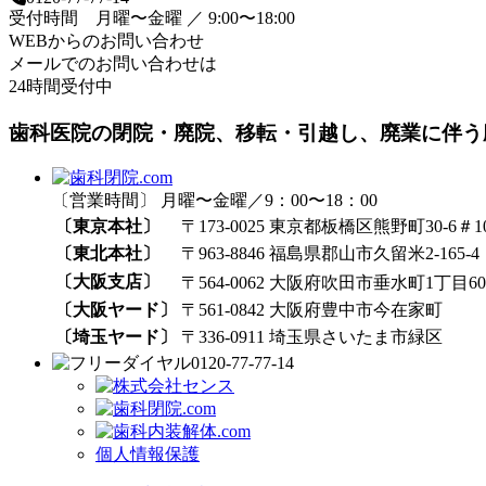
受付時間 月曜〜金曜 ／ 9:00〜18:00
WEBからのお問い合わせ
メールでのお問い合わせは
24時間受付中
歯科医院の閉院・廃院、移転・引越し、廃業に伴う
〔営業時間〕 月曜〜金曜／9：00〜18：00
〔東京本社〕
〒173-0025 東京都板橋区熊野町30-6＃1
〔東北本社〕
〒963-8846 福島県郡山市久留米2-165-4
〔大阪支店〕
〒564-0062 大阪府吹田市垂水町1丁目60₋
〔大阪ヤード〕
〒561-0842 大阪府豊中市今在家町
〔埼玉ヤード〕
〒336-0911 埼玉県さいたま市緑区
0120-77-77-14
個人情報保護