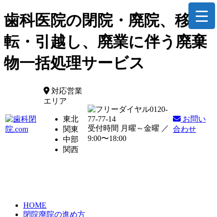
歯科医院の閉院・廃院、移
転・引越し、廃業に伴う廃棄
物一括処理サービス
対応営業
エリア
0120-
東北
77-77-14
お問い
受付時間 月曜～金曜 ／
関東
合わせ
9:00〜18:00
中部
関西
HOME
閉院廃院の進め方