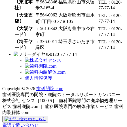
〔東北本
〒963-8846 福島県郡山市久留
TEL：0120-
社〕
米2-165-4
77-77-14
〒564-0062 大阪府吹田市垂水
〔大阪支
TEL：0120-
店〕
77-77-14
町1丁目60₋37＃105
〔大阪ヤ
〒561-0842 大阪府豊中市今在
TEL：0120-
ード〕
家町
77-77-14
〔埼玉ヤ
〒336-0911 埼玉県さいたま市
TEL：0120-
ード〕
緑区
77-77-14
0120-77-77-14
個人情報保護
Copyright © 2026
歯科閉院.com
歯科医院専門の閉院・廃院のトータルサポートカンパニー
株式会社 センス［1000'S］| 歯科医院専門の廃棄物処理サー
ビス 歯科廃院.com｜ 歯科医院専門の解体作業サービス 歯科
内装解体.com
電話で問い合わせ