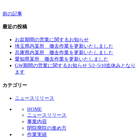
前の記事
投
稿
最近の投稿
ナ
お盆期間の営業に関するお知らせ
ビ
埼玉県内某所 撤去作業を更新いたしました
兵庫県内某所 撤去作業を更新いたしました
ゲ
愛知県某所 撤去作業を更新いたしました
ー
GW期間の営業に関するお知らせ 5/2~5/10迄休みとなり
ます
シ
ョ
カテゴリー
ン
ニュースリリース
HOME
ニュースリリース
事業内容
閉院廃院の進め方
作業実績