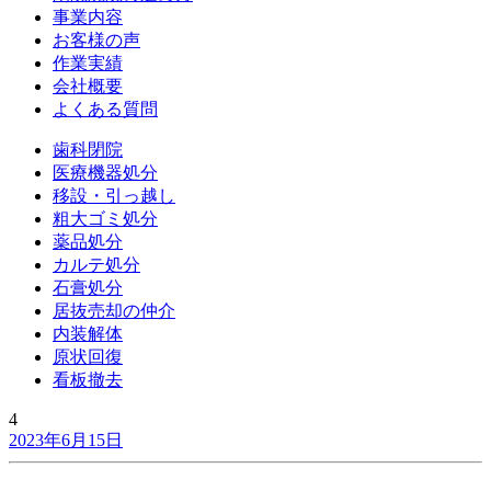
事業内容
お客様の声
作業実績
会社概要
よくある質問
歯科閉院
医療機器処分
移設・引っ越し
粗大ゴミ処分
薬品処分
カルテ処分
石膏処分
居抜売却の仲介
内装解体
原状回復
看板撤去
4
2023年6月15日