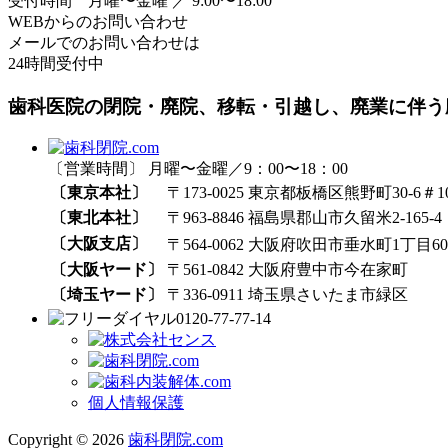
受付時間 月曜〜金曜 ／ 9:00〜18:00
WEBからのお問い合わせ
メールでのお問い合わせは
24時間受付中
歯科医院の閉院・廃院、移転・引越し、廃業に伴う
〔営業時間〕 月曜〜金曜／9：00〜18：00
〔東京本社〕
〒173-0025 東京都板橋区熊野町30-6＃1
〔東北本社〕
〒963-8846 福島県郡山市久留米2-165-4
〔大阪支店〕
〒564-0062 大阪府吹田市垂水町1丁目60₋
〔大阪ヤード〕
〒561-0842 大阪府豊中市今在家町
〔埼玉ヤード〕
〒336-0911 埼玉県さいたま市緑区
0120-77-77-14
個人情報保護
Copyright © 2026
歯科閉院.com