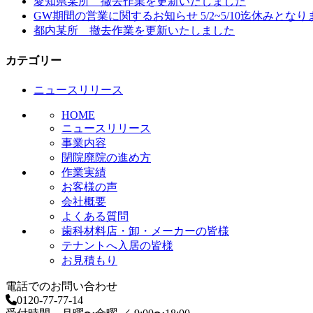
愛知県某所 撤去作業を更新いたしました
ゲ
GW期間の営業に関するお知らせ 5/2~5/10迄休みとなり
ー
都内某所 撤去作業を更新いたしました
シ
カテゴリー
ョ
ニュースリリース
ン
HOME
ニュースリリース
事業内容
閉院廃院の進め方
作業実績
お客様の声
会社概要
よくある質問
歯科材料店・卸・メーカーの皆様
テナントへ入居の皆様
お見積もり
電話でのお問い合わせ
0120-77-77-14