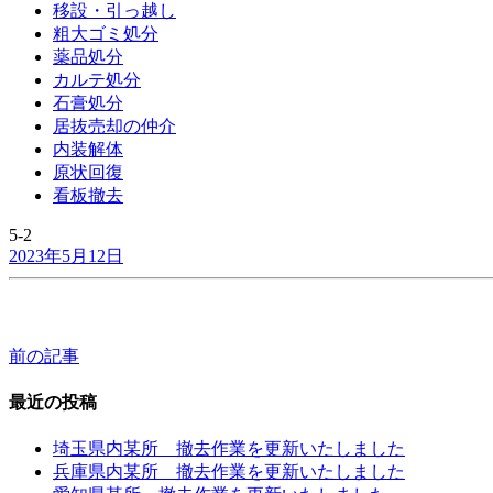
移設・引っ越し
粗大ゴミ処分
薬品処分
カルテ処分
石膏処分
居抜売却の仲介
内装解体
原状回復
看板撤去
5-2
2023年5月12日
前の記事
投
稿
最近の投稿
ナ
埼玉県内某所 撤去作業を更新いたしました
ビ
兵庫県内某所 撤去作業を更新いたしました