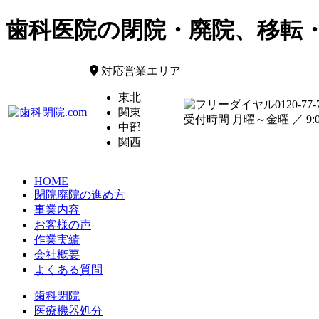
歯科医院の閉院・廃院、移転
対応営業エリア
東北
0120-77-
関東
受付時間 月曜～金曜 ／ 9:00
中部
関西
HOME
閉院廃院の進め方
事業内容
お客様の声
作業実績
会社概要
よくある質問
歯科閉院
医療機器処分