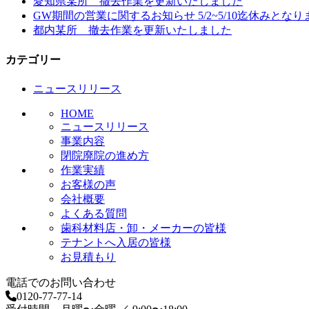
愛知県某所 撤去作業を更新いたしました
ゲ
GW期間の営業に関するお知らせ 5/2~5/10迄休みとなり
ー
都内某所 撤去作業を更新いたしました
シ
カテゴリー
ョ
ニュースリリース
ン
HOME
ニュースリリース
事業内容
閉院廃院の進め方
作業実績
お客様の声
会社概要
よくある質問
歯科材料店・卸・メーカーの皆様
テナントへ入居の皆様
お見積もり
電話でのお問い合わせ
0120-77-77-14