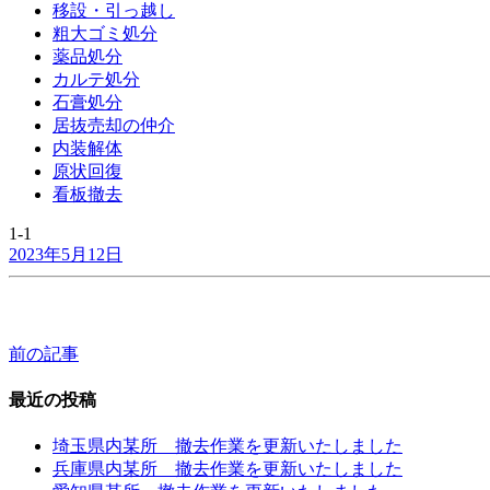
移設・引っ越し
粗大ゴミ処分
薬品処分
カルテ処分
石膏処分
居抜売却の仲介
内装解体
原状回復
看板撤去
1-1
2023年5月12日
前の記事
投
稿
最近の投稿
ナ
埼玉県内某所 撤去作業を更新いたしました
ビ
兵庫県内某所 撤去作業を更新いたしました