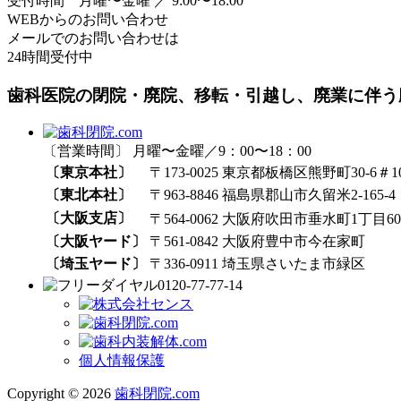
受付時間 月曜〜金曜 ／ 9:00〜18:00
WEBからのお問い合わせ
メールでのお問い合わせは
24時間受付中
歯科医院の閉院・廃院、移転・引越し、廃業に伴う
〔営業時間〕 月曜〜金曜／9：00〜18：00
〔東京本社〕
〒173-0025 東京都板橋区熊野町30-6＃1
〔東北本社〕
〒963-8846 福島県郡山市久留米2-165-4
〔大阪支店〕
〒564-0062 大阪府吹田市垂水町1丁目60₋
〔大阪ヤード〕
〒561-0842 大阪府豊中市今在家町
〔埼玉ヤード〕
〒336-0911 埼玉県さいたま市緑区
0120-77-77-14
個人情報保護
Copyright © 2026
歯科閉院.com