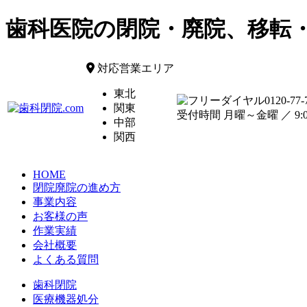
歯科医院の閉院・廃院、移転
対応営業エリア
東北
0120-77-
関東
受付時間 月曜～金曜 ／ 9:00
中部
関西
HOME
閉院廃院の進め方
事業内容
お客様の声
作業実績
会社概要
よくある質問
歯科閉院
医療機器処分