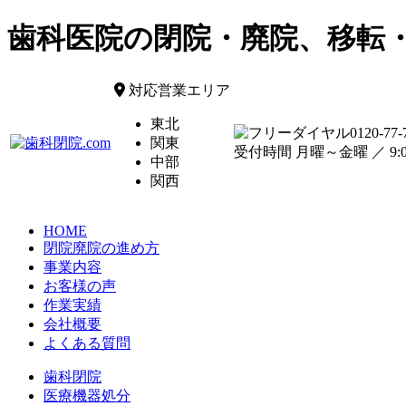
歯科医院の閉院・廃院、移転
対応営業エリア
東北
0120-77-
関東
受付時間 月曜～金曜 ／ 9:00
中部
関西
HOME
閉院廃院の進め方
事業内容
お客様の声
作業実績
会社概要
よくある質問
歯科閉院
医療機器処分