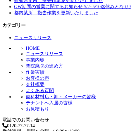
愛知県某所 撤去作業を更新いたしました
ゲ
GW期間の営業に関するお知らせ 5/2~5/10迄休みとなり
ー
都内某所 撤去作業を更新いたしました
シ
カテゴリー
ョ
ニュースリリース
ン
HOME
ニュースリリース
事業内容
閉院廃院の進め方
作業実績
お客様の声
会社概要
よくある質問
歯科材料店・卸・メーカーの皆様
テナントへ入居の皆様
お見積もり
電話でのお問い合わせ
0120-77-77-14