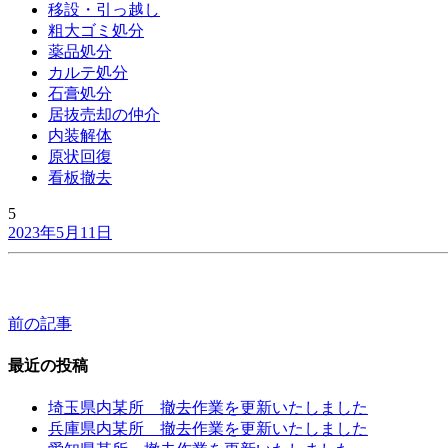
移設・引っ越し
粗大ゴミ処分
薬品処分
カルテ処分
石膏処分
居抜売却の仲介
内装解体
原状回復
看板撤去
5
2023年5月11日
前の記事
投
稿
最近の投稿
ナ
埼玉県内某所 撤去作業を更新いたしました
ビ
兵庫県内某所 撤去作業を更新いたしました