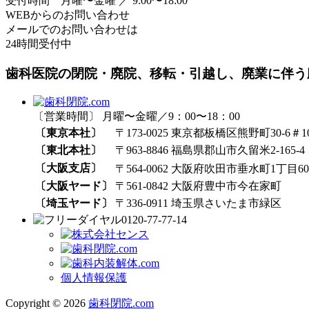
受付時間 月曜〜金曜 ／ 9:00〜18:00
WEBからのお問い合わせ
メールでのお問い合わせは
24時間受付中
歯科医院の閉院・廃院、移転・引越し、廃業に伴う
〔営業時間〕 月曜〜金曜／9：00〜18：00
〔東京本社〕
〒173-0025 東京都板橋区熊野町30-6＃1
〔東北本社〕
〒963-8846 福島県郡山市久留米2-165-4
〔大阪支店〕
〒564-0062 大阪府吹田市垂水町1丁目60₋
〔大阪ヤード〕
〒561-0842 大阪府豊中市今在家町
〔埼玉ヤード〕
〒336-0911 埼玉県さいたま市緑区
0120-77-77-14
個人情報保護
Copyright © 2026
歯科閉院.com