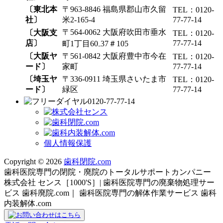
〔東北本
〒963-8846 福島県郡山市久留
TEL：0120-
社〕
米2-165-4
77-77-14
〒564-0062 大阪府吹田市垂水
〔大阪支
TEL：0120-
店〕
77-77-14
町1丁目60₋37＃105
〔大阪ヤ
〒561-0842 大阪府豊中市今在
TEL：0120-
ード〕
家町
77-77-14
〔埼玉ヤ
〒336-0911 埼玉県さいたま市
TEL：0120-
ード〕
緑区
77-77-14
0120-77-77-14
個人情報保護
Copyright © 2026
歯科閉院.com
歯科医院専門の閉院・廃院のトータルサポートカンパニー
株式会社 センス［1000'S］| 歯科医院専門の廃棄物処理サー
ビス 歯科廃院.com｜ 歯科医院専門の解体作業サービス 歯科
内装解体.com