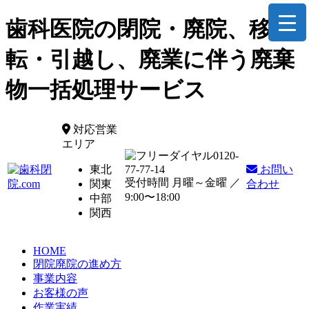
歯科医院の閉院・廃院、移
転・引越し、廃業に伴う廃棄
物一括処理サービス
対応営業
エリア
0120-
東北
77-77-14
お問い
受付時間 月曜～金曜 ／
関東
合わせ
9:00〜18:00
中部
関西
HOME
閉院廃院の進め方
事業内容
お客様の声
作業実績