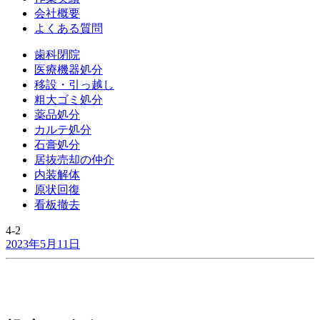
会社概要
よくある質問
歯科閉院
医療機器処分
移設・引っ越し
粗大ゴミ処分
薬品処分
カルテ処分
石膏処分
居抜売却の仲介
内装解体
原状回復
看板撤去
4-2
2023年5月11日