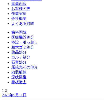
事業内容
お客様の声
作業実績
会社概要
よくある質問
歯科閉院
医療機器処分
移設・引っ越し
粗大ゴミ処分
薬品処分
カルテ処分
石膏処分
居抜売却の仲介
内装解体
原状回復
看板撤去
1-2
2023年5月11日