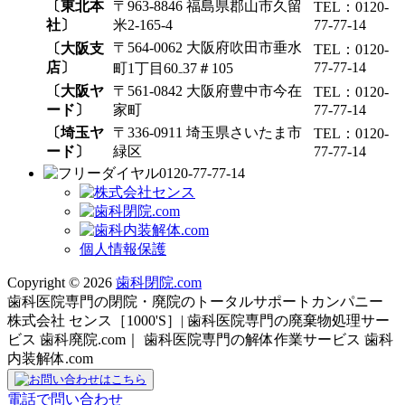
〔東北本
〒963-8846 福島県郡山市久留
TEL：0120-
社〕
米2-165-4
77-77-14
〒564-0062 大阪府吹田市垂水
〔大阪支
TEL：0120-
店〕
77-77-14
町1丁目60₋37＃105
〔大阪ヤ
〒561-0842 大阪府豊中市今在
TEL：0120-
ード〕
家町
77-77-14
〔埼玉ヤ
〒336-0911 埼玉県さいたま市
TEL：0120-
ード〕
緑区
77-77-14
0120-77-77-14
個人情報保護
Copyright © 2026
歯科閉院.com
歯科医院専門の閉院・廃院のトータルサポートカンパニー
株式会社 センス［1000'S］| 歯科医院専門の廃棄物処理サー
ビス 歯科廃院.com｜ 歯科医院専門の解体作業サービス 歯科
内装解体.com
電話で問い合わせ