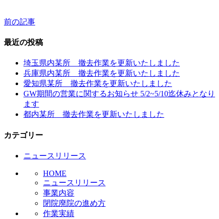
前の記事
投
稿
最近の投稿
ナ
埼玉県内某所 撤去作業を更新いたしました
ビ
兵庫県内某所 撤去作業を更新いたしました
愛知県某所 撤去作業を更新いたしました
ゲ
GW期間の営業に関するお知らせ 5/2~5/10迄休みとなり
ー
ます
都内某所 撤去作業を更新いたしました
シ
ョ
カテゴリー
ン
ニュースリリース
HOME
ニュースリリース
事業内容
閉院廃院の進め方
作業実績