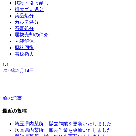
移設・引っ越し
粗大ゴミ処分
薬品処分
カルテ処分
石膏処分
居抜売却の仲介
内装解体
原状回復
看板撤去
1-1
2023年2月14日
前の記事
投
稿
最近の投稿
ナ
埼玉県内某所 撤去作業を更新いたしました
ビ
兵庫県内某所 撤去作業を更新いたしました