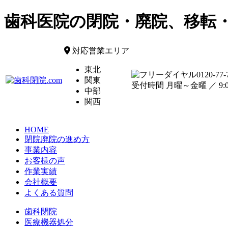
歯科医院の閉院・廃院、移転
対応営業エリア
東北
0120-77-
関東
受付時間 月曜～金曜 ／ 9:00
中部
関西
HOME
閉院廃院の進め方
事業内容
お客様の声
作業実績
会社概要
よくある質問
歯科閉院
医療機器処分