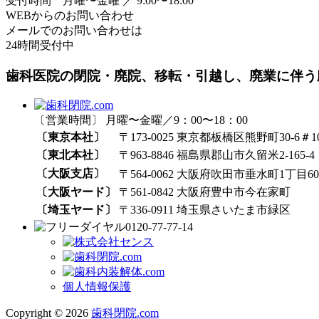
受付時間 月曜〜金曜 ／ 9:00〜18:00
WEBからのお問い合わせ
メールでのお問い合わせは
24時間受付中
歯科医院の閉院・廃院、移転・引越し、廃業に伴う
〔営業時間〕 月曜〜金曜／9：00〜18：00
〔東京本社〕
〒173-0025 東京都板橋区熊野町30-6＃1
〔東北本社〕
〒963-8846 福島県郡山市久留米2-165-4
〔大阪支店〕
〒564-0062 大阪府吹田市垂水町1丁目60₋
〔大阪ヤード〕
〒561-0842 大阪府豊中市今在家町
〔埼玉ヤード〕
〒336-0911 埼玉県さいたま市緑区
0120-77-77-14
個人情報保護
Copyright © 2026
歯科閉院.com