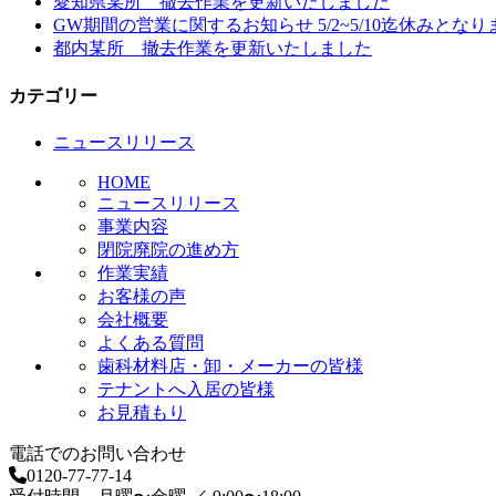
愛知県某所 撤去作業を更新いたしました
ゲ
GW期間の営業に関するお知らせ 5/2~5/10迄休みとなり
ー
都内某所 撤去作業を更新いたしました
シ
カテゴリー
ョ
ニュースリリース
ン
HOME
ニュースリリース
事業内容
閉院廃院の進め方
作業実績
お客様の声
会社概要
よくある質問
歯科材料店・卸・メーカーの皆様
テナントへ入居の皆様
お見積もり
電話でのお問い合わせ
0120-77-77-14