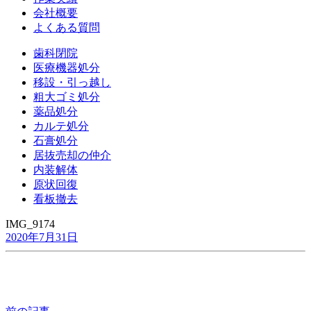
会社概要
よくある質問
歯科閉院
医療機器処分
移設・引っ越し
粗大ゴミ処分
薬品処分
カルテ処分
石膏処分
居抜売却の仲介
内装解体
原状回復
看板撤去
IMG_9174
2020年7月31日