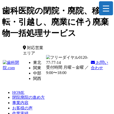
歯科医院の閉院・廃院、移
転・引越し、廃業に伴う廃棄
物一括処理サービス
対応営業
エリア
0120-
東北
77-77-14
お問い
受付時間 月曜～金曜 ／
関東
合わせ
9:00〜18:00
中部
関西
HOME
閉院廃院の進め方
事業内容
お客様の声
作業実績