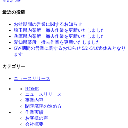
前の記事
投
稿
最近の投稿
ナ
お盆期間の営業に関するお知らせ
ビ
埼玉県内某所 撤去作業を更新いたしました
兵庫県内某所 撤去作業を更新いたしました
ゲ
愛知県某所 撤去作業を更新いたしました
ー
GW期間の営業に関するお知らせ 5/2~5/10迄休みとなり
ます
シ
ョ
カテゴリー
ン
ニュースリリース
HOME
ニュースリリース
事業内容
閉院廃院の進め方
作業実績
お客様の声
会社概要