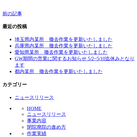
前の記事
投
稿
最近の投稿
ナ
埼玉県内某所 撤去作業を更新いたしました
ビ
兵庫県内某所 撤去作業を更新いたしました
愛知県某所 撤去作業を更新いたしました
ゲ
GW期間の営業に関するお知らせ 5/2~5/10迄休みとなり
ー
ます
都内某所 撤去作業を更新いたしました
シ
ョ
カテゴリー
ン
ニュースリリース
HOME
ニュースリリース
事業内容
閉院廃院の進め方
作業実績