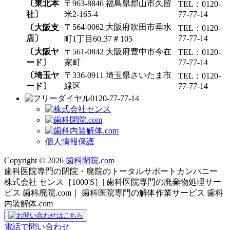
〔東北本
〒963-8846 福島県郡山市久留
TEL：0120-
社〕
米2-165-4
77-77-14
〒564-0062 大阪府吹田市垂水
〔大阪支
TEL：0120-
店〕
77-77-14
町1丁目60₋37＃105
〔大阪ヤ
〒561-0842 大阪府豊中市今在
TEL：0120-
ード〕
家町
77-77-14
〔埼玉ヤ
〒336-0911 埼玉県さいたま市
TEL：0120-
ード〕
緑区
77-77-14
0120-77-77-14
個人情報保護
Copyright © 2026
歯科閉院.com
歯科医院専門の閉院・廃院のトータルサポートカンパニー
株式会社 センス［1000'S］| 歯科医院専門の廃棄物処理サー
ビス 歯科廃院.com｜ 歯科医院専門の解体作業サービス 歯科
内装解体.com
電話で問い合わせ