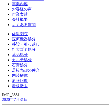
事業内容
お客様の声
作業実績
会社概要
よくある質問
歯科閉院
医療機器処分
移設・引っ越し
粗大ゴミ処分
薬品処分
カルテ処分
石膏処分
居抜売却の仲介
内装解体
原状回復
看板撤去
IMG_8661
2020年7月31日