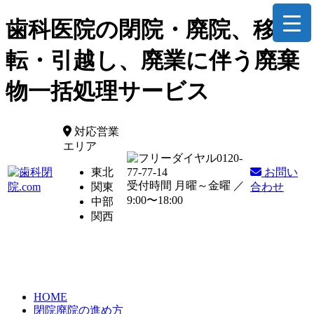
歯科医院の閉院・廃院、移
転・引越し、廃業に伴う廃棄
物一括処理サービス
対応営業
エリア
0120-
東北
77-77-14
お問い
受付時間 月曜～金曜 ／
関東
合わせ
9:00〜18:00
中部
関西
HOME
閉院廃院の進め方