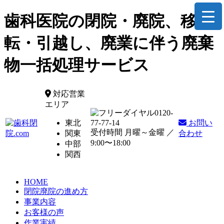
歯科医院の閉院・廃院、移
転・引越し、廃業に伴う廃棄
物一括処理サービス
対応営業
エリア
0120-
東北
77-77-14
お問い
受付時間 月曜～金曜 ／
関東
合わせ
9:00〜18:00
中部
関西
HOME
閉院廃院の進め方
事業内容
お客様の声
作業実績