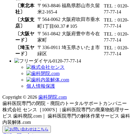
〔東北本
〒963-8846 福島県郡山市久留
TEL：0120-
社〕
米2-165-4
77-77-14
〒564-0062 大阪府吹田市垂水
〔大阪支
TEL：0120-
店〕
77-77-14
町1丁目60₋37＃105
〔大阪ヤ
〒561-0842 大阪府豊中市今在
TEL：0120-
ード〕
家町
77-77-14
〔埼玉ヤ
〒336-0911 埼玉県さいたま市
TEL：0120-
ード〕
緑区
77-77-14
0120-77-77-14
個人情報保護
Copyright © 2026
歯科閉院.com
歯科医院専門の閉院・廃院のトータルサポートカンパニー
株式会社 センス［1000'S］| 歯科医院専門の廃棄物処理サー
ビス 歯科廃院.com｜ 歯科医院専門の解体作業サービス 歯科
内装解体.com