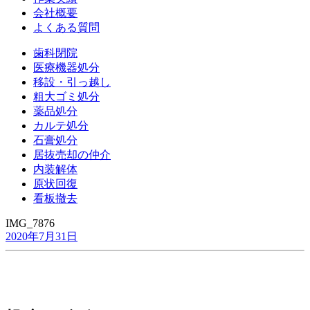
会社概要
よくある質問
歯科閉院
医療機器処分
移設・引っ越し
粗大ゴミ処分
薬品処分
カルテ処分
石膏処分
居抜売却の仲介
内装解体
原状回復
看板撤去
IMG_7876
2020年7月31日