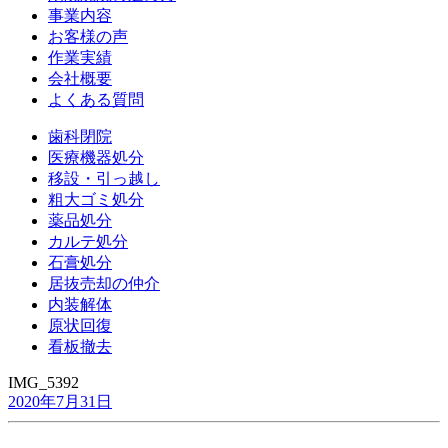
事業内容
お客様の声
作業実績
会社概要
よくある質問
歯科閉院
医療機器処分
移設・引っ越し
粗大ゴミ処分
薬品処分
カルテ処分
石膏処分
居抜売却の仲介
内装解体
原状回復
看板撤去
IMG_5392
2020年7月31日