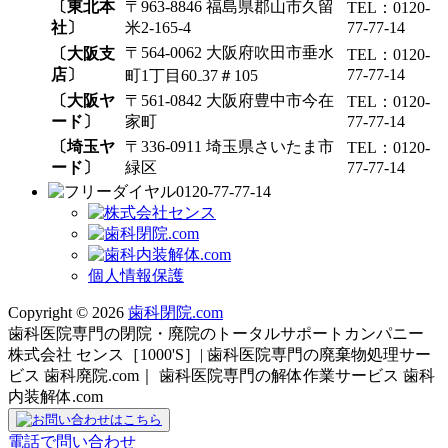
〔東北本
〒963-8846 福島県郡山市久留
TEL：0120-
社〕
米2-165-4
77-77-14
〒564-0062 大阪府吹田市垂水
〔大阪支
TEL：0120-
店〕
77-77-14
町1丁目60₋37＃105
〔大阪ヤ
〒561-0842 大阪府豊中市今在
TEL：0120-
ード〕
家町
77-77-14
〔埼玉ヤ
〒336-0911 埼玉県さいたま市
TEL：0120-
ード〕
緑区
77-77-14
0120-77-77-14
個人情報保護
Copyright © 2026
歯科閉院.com
歯科医院専門の閉院・廃院のトータルサポートカンパニー
株式会社 センス［1000'S］| 歯科医院専門の廃棄物処理サー
ビス 歯科廃院.com｜ 歯科医院専門の解体作業サービス 歯科
内装解体.com
電話で問い合わせ