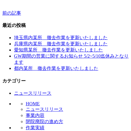
前の記事
投
稿
最近の投稿
ナ
埼玉県内某所 撤去作業を更新いたしました
ビ
兵庫県内某所 撤去作業を更新いたしました
愛知県某所 撤去作業を更新いたしました
ゲ
GW期間の営業に関するお知らせ 5/2~5/10迄休みとなり
ー
ます
都内某所 撤去作業を更新いたしました
シ
ョ
カテゴリー
ン
ニュースリリース
HOME
ニュースリリース
事業内容
閉院廃院の進め方
作業実績