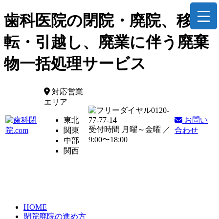
歯科医院の閉院・廃院、移
転・引越し、廃業に伴う廃棄
物一括処理サービス
対応営業
エリア
0120-
東北
77-77-14
お問い
受付時間 月曜～金曜 ／
関東
合わせ
9:00〜18:00
中部
関西
HOME
閉院廃院の進め方