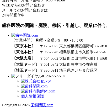
受付時間 月曜〜金曜 ／ 9:00〜18:00
WEBからのお問い合わせ
メールでのお問い合わせは
24時間受付中
歯科医院の閉院・廃院、移転・引越し、廃業に伴う
〔営業時間〕 月曜〜金曜／9：00〜18：00
〔東京本社〕
〒173-0025 東京都板橋区熊野町30-6＃1
〔東北本社〕
〒963-8846 福島県郡山市久留米2-165-4
〔大阪支店〕
〒564-0062 大阪府吹田市垂水町1丁目60₋
〔大阪ヤード〕
〒561-0842 大阪府豊中市今在家町
〔埼玉ヤード〕
〒336-0911 埼玉県さいたま市緑区
0120-77-77-14
個人情報保護
Copyright © 2026
歯科閉院.com