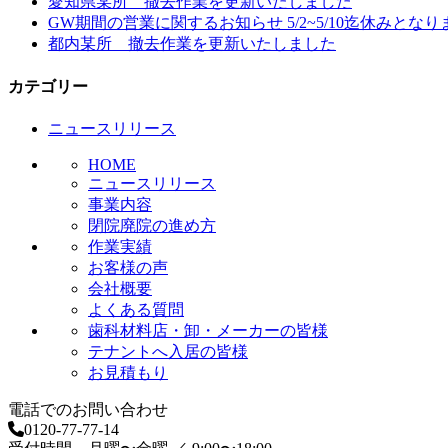
愛知県某所 撤去作業を更新いたしました
ゲ
GW期間の営業に関するお知らせ 5/2~5/10迄休みとなり
ー
都内某所 撤去作業を更新いたしました
シ
カテゴリー
ョ
ニュースリリース
ン
HOME
ニュースリリース
事業内容
閉院廃院の進め方
作業実績
お客様の声
会社概要
よくある質問
歯科材料店・卸・メーカーの皆様
テナントへ入居の皆様
お見積もり
電話でのお問い合わせ
0120-77-77-14