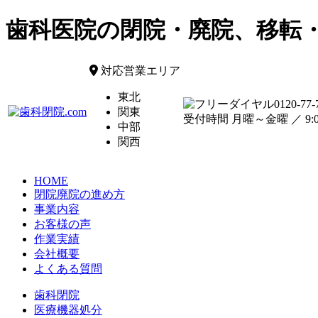
歯科医院の閉院・廃院、移転
対応営業エリア
東北
0120-77-
関東
受付時間 月曜～金曜 ／ 9:00
中部
関西
HOME
閉院廃院の進め方
事業内容
お客様の声
作業実績
会社概要
よくある質問
歯科閉院
医療機器処分