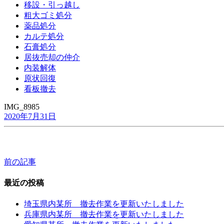
移設・引っ越し
粗大ゴミ処分
薬品処分
カルテ処分
石膏処分
居抜売却の仲介
内装解体
原状回復
看板撤去
IMG_8985
2020年7月31日
前の記事
投
稿
最近の投稿
ナ
埼玉県内某所 撤去作業を更新いたしました
ビ
兵庫県内某所 撤去作業を更新いたしました