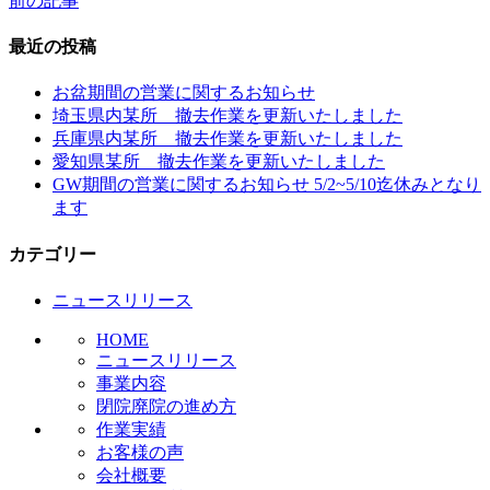
前の記事
投
稿
最近の投稿
ナ
お盆期間の営業に関するお知らせ
ビ
埼玉県内某所 撤去作業を更新いたしました
兵庫県内某所 撤去作業を更新いたしました
ゲ
愛知県某所 撤去作業を更新いたしました
ー
GW期間の営業に関するお知らせ 5/2~5/10迄休みとなり
ます
シ
ョ
カテゴリー
ン
ニュースリリース
HOME
ニュースリリース
事業内容
閉院廃院の進め方
作業実績
お客様の声
会社概要