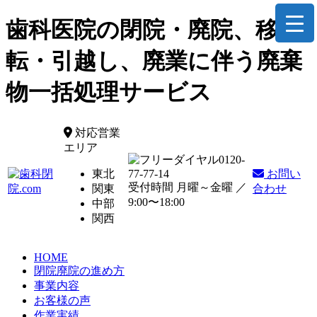
歯科医院の閉院・廃院、移
転・引越し、廃業に伴う廃棄
物一括処理サービス
対応営業
エリア
0120-
東北
77-77-14
お問い
受付時間 月曜～金曜 ／
関東
合わせ
9:00〜18:00
中部
関西
HOME
閉院廃院の進め方
事業内容
お客様の声
作業実績