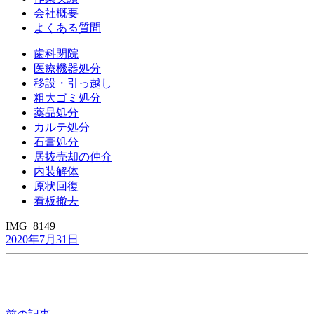
会社概要
よくある質問
歯科閉院
医療機器処分
移設・引っ越し
粗大ゴミ処分
薬品処分
カルテ処分
石膏処分
居抜売却の仲介
内装解体
原状回復
看板撤去
IMG_8149
2020年7月31日