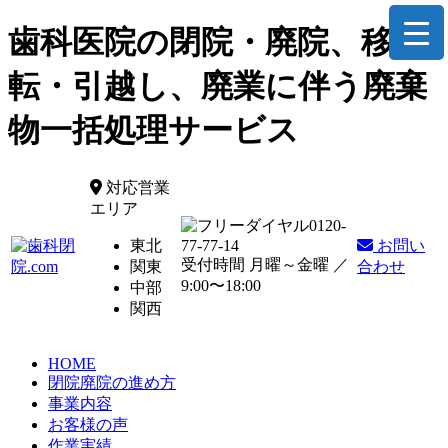
歯科医院の閉院・廃院、移
転・引越し、廃業に伴う廃棄
物一括処理サービス
対応営業
エリア
0120-
東北
77-77-14
お問い
受付時間 月曜～金曜 ／
関東
合わせ
9:00〜18:00
中部
関西
HOME
閉院廃院の進め方
事業内容
お客様の声
作業実績