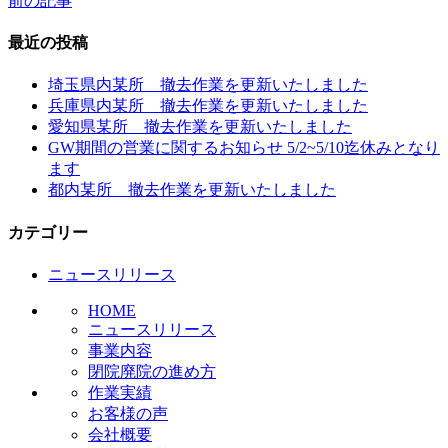
前の記事
投
稿
最近の投稿
ナ
埼玉県内某所 撤去作業を更新いたしました
ビ
兵庫県内某所 撤去作業を更新いたしました
愛知県某所 撤去作業を更新いたしました
ゲ
GW期間の営業に関するお知らせ 5/2~5/10迄休みとなり
ー
ます
都内某所 撤去作業を更新いたしました
シ
ョ
カテゴリー
ン
ニュースリリース
HOME
ニュースリリース
事業内容
閉院廃院の進め方
作業実績
お客様の声
会社概要