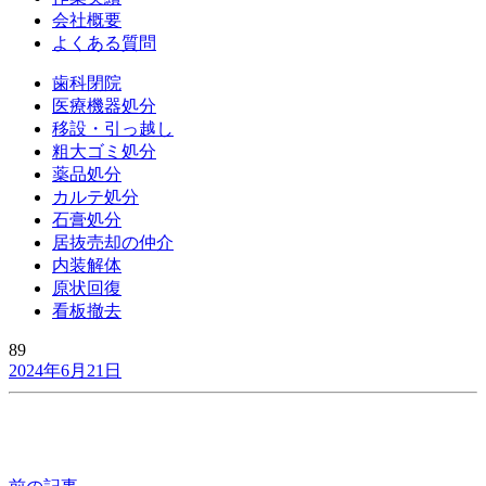
会社概要
よくある質問
歯科閉院
医療機器処分
移設・引っ越し
粗大ゴミ処分
薬品処分
カルテ処分
石膏処分
居抜売却の仲介
内装解体
原状回復
看板撤去
89
2024年6月21日