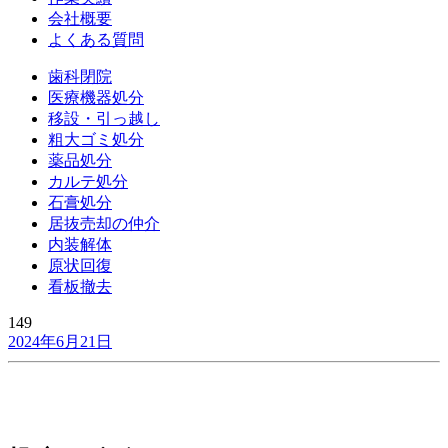
会社概要
よくある質問
歯科閉院
医療機器処分
移設・引っ越し
粗大ゴミ処分
薬品処分
カルテ処分
石膏処分
居抜売却の仲介
内装解体
原状回復
看板撤去
149
2024年6月21日