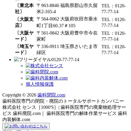
〔東北本
〒963-8846 福島県郡山市久留
TEL：0120-
社〕
米2-165-4
77-77-14
〒564-0062 大阪府吹田市垂水
〔大阪支
TEL：0120-
店〕
77-77-14
町1丁目60₋37＃105
〔大阪ヤ
〒561-0842 大阪府豊中市今在
TEL：0120-
ード〕
家町
77-77-14
〔埼玉ヤ
〒336-0911 埼玉県さいたま市
TEL：0120-
ード〕
緑区
77-77-14
0120-77-77-14
個人情報保護
Copyright © 2026
歯科閉院.com
歯科医院専門の閉院・廃院のトータルサポートカンパニー
株式会社 センス［1000'S］| 歯科医院専門の廃棄物処理サー
ビス 歯科廃院.com｜ 歯科医院専門の解体作業サービス 歯科
内装解体.com