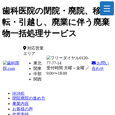
歯科医院の閉院・廃院、移
転・引越し、廃業に伴う廃棄
物一括処理サービス
対応営業
エリア
0120-
東北
77-77-14
お問い
受付時間 月曜～金曜 ／
関東
合わせ
9:00〜18:00
中部
関西
HOME
閉院廃院の進め方
事業内容
お客様の声
作業実績