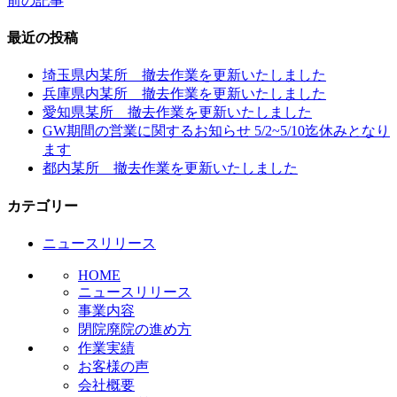
前の記事
投
稿
最近の投稿
ナ
埼玉県内某所 撤去作業を更新いたしました
ビ
兵庫県内某所 撤去作業を更新いたしました
愛知県某所 撤去作業を更新いたしました
ゲ
GW期間の営業に関するお知らせ 5/2~5/10迄休みとなり
ー
ます
都内某所 撤去作業を更新いたしました
シ
ョ
カテゴリー
ン
ニュースリリース
HOME
ニュースリリース
事業内容
閉院廃院の進め方
作業実績
お客様の声
会社概要