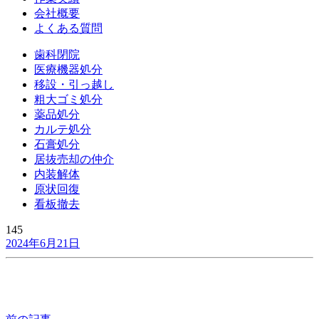
会社概要
よくある質問
歯科閉院
医療機器処分
移設・引っ越し
粗大ゴミ処分
薬品処分
カルテ処分
石膏処分
居抜売却の仲介
内装解体
原状回復
看板撤去
145
2024年6月21日