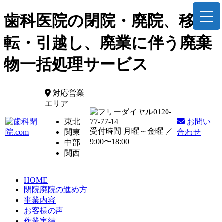
歯科医院の閉院・廃院、移
転・引越し、廃業に伴う廃棄
物一括処理サービス
対応営業
エリア
0120-
東北
77-77-14
お問い
受付時間 月曜～金曜 ／
関東
合わせ
9:00〜18:00
中部
関西
HOME
閉院廃院の進め方
事業内容
お客様の声
作業実績