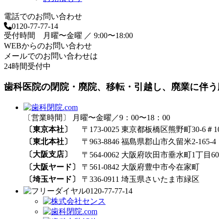
電話でのお問い合わせ
0120-77-77-14
受付時間 月曜〜金曜 ／ 9:00〜18:00
WEBからのお問い合わせ
メールでのお問い合わせは
24時間受付中
歯科医院の閉院・廃院、移転・引越し、廃業に伴う
〔営業時間〕 月曜〜金曜／9：00〜18：00
〔東京本社〕
〒173-0025 東京都板橋区熊野町30-6＃1
〔東北本社〕
〒963-8846 福島県郡山市久留米2-165-4
〔大阪支店〕
〒564-0062 大阪府吹田市垂水町1丁目60₋
〔大阪ヤード〕
〒561-0842 大阪府豊中市今在家町
〔埼玉ヤード〕
〒336-0911 埼玉県さいたま市緑区
0120-77-77-14