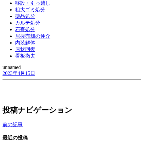
移設・引っ越し
粗大ゴミ処分
薬品処分
カルテ処分
石膏処分
居抜売却の仲介
内装解体
原状回復
看板撤去
unnamed
2023年4月15日
投稿ナビゲーション
前の記事
最近の投稿