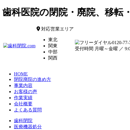
歯科医院の閉院・廃院、移転
対応営業エリア
東北
0120-77-
関東
受付時間 月曜～金曜 ／ 9:00
中部
関西
HOME
閉院廃院の進め方
事業内容
お客様の声
作業実績
会社概要
よくある質問
歯科閉院
医療機器処分