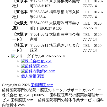
〔東京本
〒173-0025 東京都板橋区熊野
TEL：0120-
社〕
町30-6＃103
77-77-14
〔東北本
〒963-8846 福島県郡山市久留
TEL：0120-
社〕
米2-165-4
77-77-14
〒564-0062 大阪府吹田市垂水
〔大阪支
TEL：0120-
店〕
77-77-14
町1丁目60₋37＃105
〔大阪ヤ
〒561-0842 大阪府豊中市今在
TEL：0120-
ード〕
家町
77-77-14
〔埼玉ヤ
〒336-0911 埼玉県さいたま市
TEL：0120-
ード〕
緑区
77-77-14
0120-77-77-14
個人情報保護
Copyright © 2026
歯科閉院.com
歯科医院専門の閉院・廃院のトータルサポートカンパニー
株式会社 センス［1000'S］| 歯科医院専門の廃棄物処理サー
ビス 歯科廃院.com｜ 歯科医院専門の解体作業サービス 歯科
内装解体.com