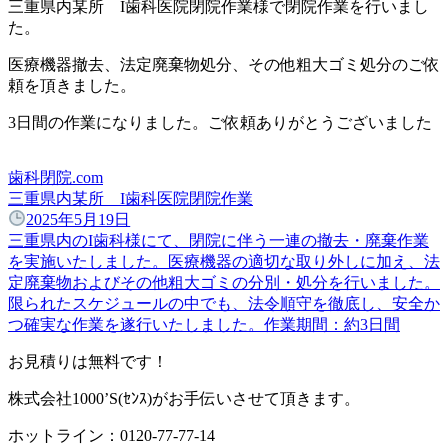
三重県内某所 I歯科医院閉院作業様で閉院作業を行いまし
た。
医療機器撤去、法定廃棄物処分、その他粗大ゴミ処分のご依
頼を頂きました。
3日間の作業になりました。ご依頼ありがとうございました
歯科閉院.com
三重県内某所 I歯科医院閉院作業
2025年5月19日
三重県内のI歯科様にて、閉院に伴う一連の撤去・廃棄作業
を実施いたしました。医療機器の適切な取り外しに加え、法
定廃棄物およびその他粗大ゴミの分別・処分を行いました。
限られたスケジュールの中でも、法令順守を徹底し、安全か
つ確実な作業を遂行いたしました。作業期間：約3日間
お見積りは無料です！
株式会社1000’S(ｾﾝｽ)がお手伝いさせて頂きます。
ホットライン：0120-77-77-14