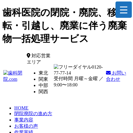
歯科医院の閉院・廃院、移
転・引越し、廃業に伴う廃棄
物一括処理サービス
対応営業
エリア
0120-
東北
77-77-14
お問い
受付時間 月曜～金曜 ／
関東
合わせ
9:00〜18:00
中部
関西
HOME
閉院廃院の進め方
事業内容
お客様の声
作業実績