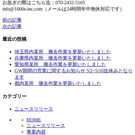
お急ぎの際はこちら迄：070-2432-5165
info@1000s-inc.com（メールは24時間年中無休対応です）
前の記事
投
次の記事
稿
最近の投稿
ナ
ビ
埼玉県内某所 撤去作業を更新いたしました
兵庫県内某所 撤去作業を更新いたしました
ゲ
愛知県某所 撤去作業を更新いたしました
ー
GW期間の営業に関するお知らせ 5/2~5/10迄休みとなり
ます
シ
都内某所 撤去作業を更新いたしました
ョ
カテゴリー
ン
ニュースリリース
HOME
ニュースリリース
事業内容