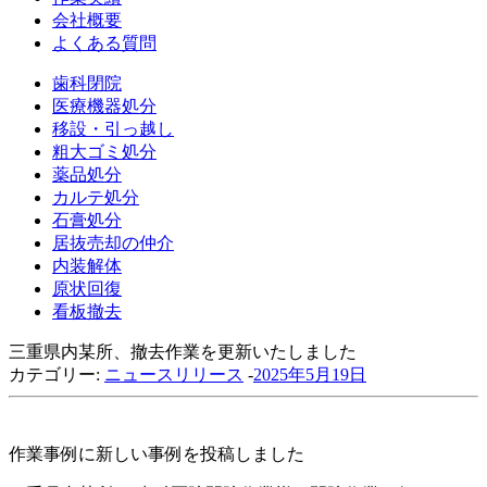
会社概要
よくある質問
歯科閉院
医療機器処分
移設・引っ越し
粗大ゴミ処分
薬品処分
カルテ処分
石膏処分
居抜売却の仲介
内装解体
原状回復
看板撤去
三重県内某所、撤去作業を更新いたしました
カテゴリー:
ニュースリリース
-
2025年5月19日
作業事例に新しい事例を投稿しました