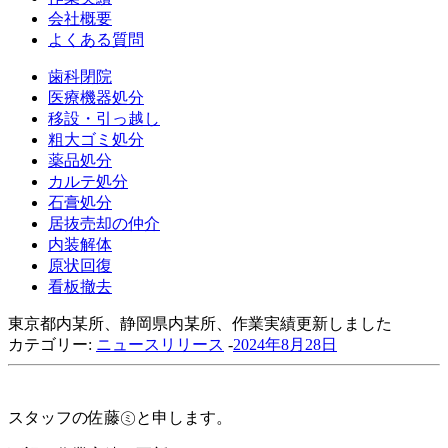
会社概要
よくある質問
歯科閉院
医療機器処分
移設・引っ越し
粗大ゴミ処分
薬品処分
カルテ処分
石膏処分
居抜売却の仲介
内装解体
原状回復
看板撤去
東京都内某所、静岡県内某所、作業実績更新しました
カテゴリー:
ニュースリリース
-
2024年8月28日
スタッフの佐藤㋯と申します。