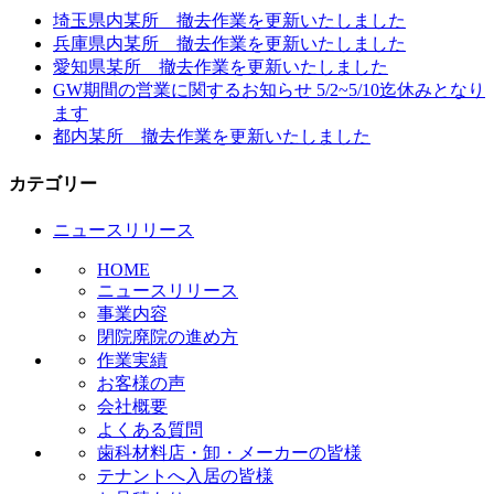
ビ
埼玉県内某所 撤去作業を更新いたしました
兵庫県内某所 撤去作業を更新いたしました
ゲ
愛知県某所 撤去作業を更新いたしました
ー
GW期間の営業に関するお知らせ 5/2~5/10迄休みとなり
ます
シ
都内某所 撤去作業を更新いたしました
ョ
カテゴリー
ン
ニュースリリース
HOME
ニュースリリース
事業内容
閉院廃院の進め方
作業実績
お客様の声
会社概要
よくある質問
歯科材料店・卸・メーカーの皆様
テナントへ入居の皆様