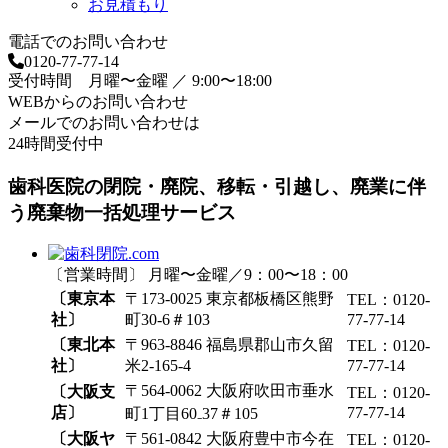
お見積もり
電話でのお問い合わせ
0120-77-77-14
受付時間 月曜〜金曜 ／ 9:00〜18:00
WEBからのお問い合わせ
メールでのお問い合わせは
24時間受付中
歯科医院の閉院・廃院、移転・引越し、廃業に伴
う廃棄物一括処理サービス
〔営業時間〕 月曜〜金曜／9：00〜18：00
〔東京本
〒173-0025 東京都板橋区熊野
TEL：0120-
社〕
町30-6＃103
77-77-14
〔東北本
〒963-8846 福島県郡山市久留
TEL：0120-
社〕
米2-165-4
77-77-14
〒564-0062 大阪府吹田市垂水
〔大阪支
TEL：0120-
店〕
77-77-14
町1丁目60₋37＃105
〔大阪ヤ
〒561-0842 大阪府豊中市今在
TEL：0120-