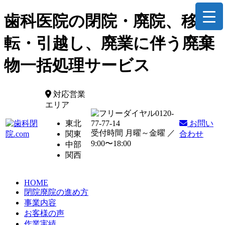
歯科医院の閉院・廃院、移
転・引越し、廃業に伴う廃棄
物一括処理サービス
対応営業
エリア
0120-
東北
77-77-14
お問い
受付時間 月曜～金曜 ／
関東
合わせ
9:00〜18:00
中部
関西
HOME
閉院廃院の進め方
事業内容
お客様の声
作業実績