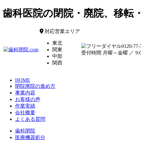
歯科医院の閉院・廃院、移転
対応営業エリア
東北
0120-77-
関東
受付時間 月曜～金曜 ／ 9:00
中部
関西
HOME
閉院廃院の進め方
事業内容
お客様の声
作業実績
会社概要
よくある質問
歯科閉院
医療機器処分