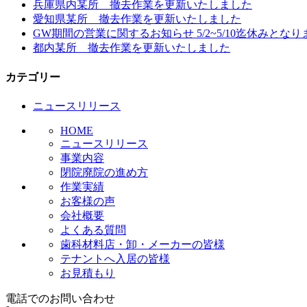
兵庫県内某所 撤去作業を更新いたしました
ゲ
愛知県某所 撤去作業を更新いたしました
ー
GW期間の営業に関するお知らせ 5/2~5/10迄休みとなり
都内某所 撤去作業を更新いたしました
シ
ョ
カテゴリー
ン
ニュースリリース
HOME
ニュースリリース
事業内容
閉院廃院の進め方
作業実績
お客様の声
会社概要
よくある質問
歯科材料店・卸・メーカーの皆様
テナントへ入居の皆様
お見積もり
電話でのお問い合わせ