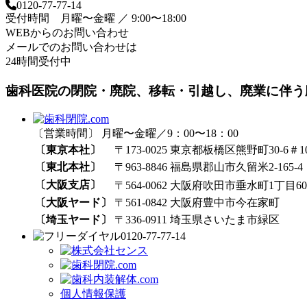
0120-77-77-14
受付時間 月曜〜金曜 ／ 9:00〜18:00
WEBからのお問い合わせ
メールでのお問い合わせは
24時間受付中
歯科医院の閉院・廃院、移転・引越し、廃業に伴う
〔営業時間〕 月曜〜金曜／9：00〜18：00
〔東京本社〕
〒173-0025 東京都板橋区熊野町30-6＃1
〔東北本社〕
〒963-8846 福島県郡山市久留米2-165-4
〔大阪支店〕
〒564-0062 大阪府吹田市垂水町1丁目60₋
〔大阪ヤード〕
〒561-0842 大阪府豊中市今在家町
〔埼玉ヤード〕
〒336-0911 埼玉県さいたま市緑区
0120-77-77-14
個人情報保護