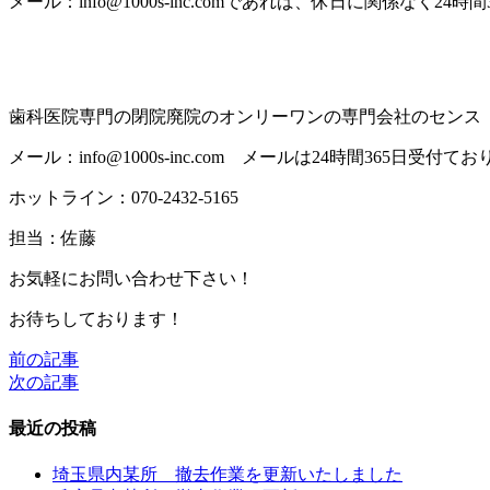
メール：info@1000s-inc.comであれば、休日に関係なく24
歯科医院専門の閉院廃院のオンリーワンの専門会社のセンス（1
メール：info@1000s-inc.com メールは24時間365日受付て
ホットライン：070-2432-5165
担当：佐藤
お気軽にお問い合わせ下さい！
お待ちしております！
前の記事
投
次の記事
稿
最近の投稿
ナ
ビ
埼玉県内某所 撤去作業を更新いたしました