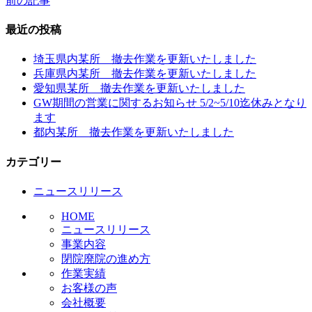
前の記事
投
稿
最近の投稿
ナ
埼玉県内某所 撤去作業を更新いたしました
ビ
兵庫県内某所 撤去作業を更新いたしました
愛知県某所 撤去作業を更新いたしました
ゲ
GW期間の営業に関するお知らせ 5/2~5/10迄休みとなり
ー
ます
都内某所 撤去作業を更新いたしました
シ
ョ
カテゴリー
ン
ニュースリリース
HOME
ニュースリリース
事業内容
閉院廃院の進め方
作業実績
お客様の声
会社概要