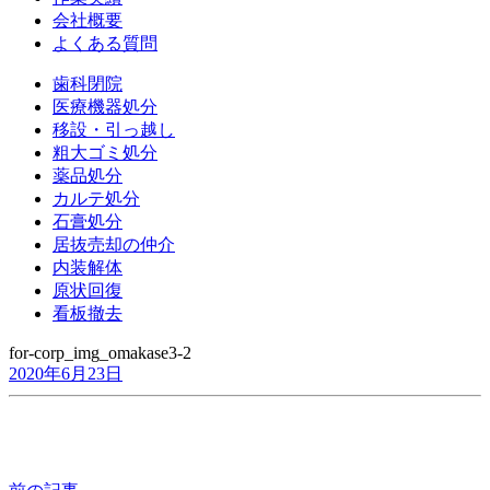
会社概要
よくある質問
歯科閉院
医療機器処分
移設・引っ越し
粗大ゴミ処分
薬品処分
カルテ処分
石膏処分
居抜売却の仲介
内装解体
原状回復
看板撤去
for-corp_img_omakase3-2
2020年6月23日