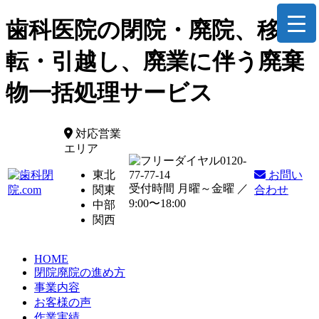
歯科医院の閉院・廃院、移
転・引越し、廃業に伴う廃棄
物一括処理サービス
対応営業
エリア
0120-
東北
77-77-14
お問い
受付時間 月曜～金曜 ／
関東
合わせ
9:00〜18:00
中部
関西
HOME
閉院廃院の進め方
事業内容
お客様の声
作業実績