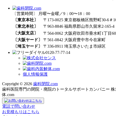
〔営業時間〕 月曜〜金曜／9：00〜18：00
〔東京本社〕
〒173-0025 東京都板橋区熊野町30-6＃1
〔東北本社〕
〒963-8846 福島県郡山市久留米2-165-4
〔大阪支店〕
〒564-0062 大阪府吹田市垂水町1丁目60₋
〔大阪ヤード〕
〒561-0842 大阪府豊中市今在家町
〔埼玉ヤード〕
〒336-0911 埼玉県さいたま市緑区
0120-77-77-14
個人情報保護
Copyright © 2026
歯科閉院.com
歯科医院専門の閉院・廃院のトータルサポートカンパニー 株式会社
体.com
電話で問い合わせ
お見積もりはこちら