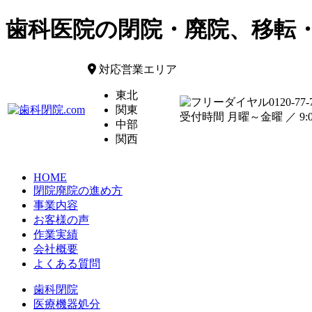
歯科医院の閉院・廃院、移転
対応営業エリア
東北
0120-77-
関東
受付時間 月曜～金曜 ／ 9:00
中部
関西
HOME
閉院廃院の進め方
事業内容
お客様の声
作業実績
会社概要
よくある質問
歯科閉院
医療機器処分