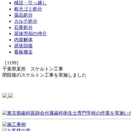
移設・引っ越し
粗大ゴミ処分
薬品処分
カルテ処分
石膏処分
居抜売却の仲介
内装解体
原状回復
看板撤去
［1199］
千葉県某所 スケルトン工事
閉院後のスケルトン工事を実施しました