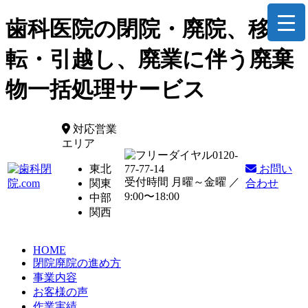
歯科医院の閉院・廃院、移
転・引越し、廃業に伴う廃棄
物一括処理サービス
対応営業
エリア
0120-
東北
77-77-14
お問い
受付時間 月曜～金曜 ／
関東
合わせ
9:00〜18:00
中部
関西
HOME
閉院廃院の進め方
事業内容
お客様の声
作業実績