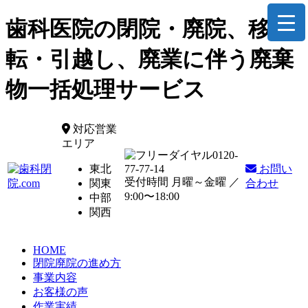
歯科医院の閉院・廃院、移
転・引越し、廃業に伴う廃棄
物一括処理サービス
対応営業
エリア
0120-
東北
77-77-14
お問い
受付時間 月曜～金曜 ／
関東
合わせ
9:00〜18:00
中部
関西
HOME
閉院廃院の進め方
事業内容
お客様の声
作業実績