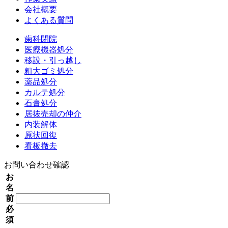
会社概要
よくある質問
歯科閉院
医療機器処分
移設・引っ越し
粗大ゴミ処分
薬品処分
カルテ処分
石膏処分
居抜売却の仲介
内装解体
原状回復
看板撤去
お問い合わせ確認
お
名
前
必
須