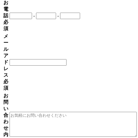
お
電
話
-
-
必
須
メ
ー
ル
ア
ド
レ
ス
必
須
お
問
い
合
わ
せ
内