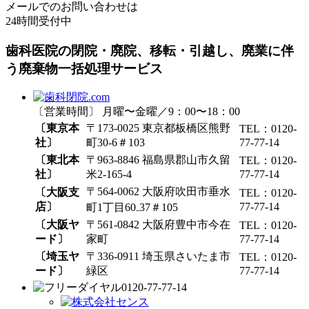
メールでのお問い合わせは
24時間受付中
歯科医院の閉院・廃院、移転・引越し、廃業に伴
う廃棄物一括処理サービス
〔営業時間〕 月曜〜金曜／9：00〜18：00
〔東京本
〒173-0025 東京都板橋区熊野
TEL：0120-
社〕
町30-6＃103
77-77-14
〔東北本
〒963-8846 福島県郡山市久留
TEL：0120-
社〕
米2-165-4
77-77-14
〒564-0062 大阪府吹田市垂水
〔大阪支
TEL：0120-
店〕
77-77-14
町1丁目60₋37＃105
〔大阪ヤ
〒561-0842 大阪府豊中市今在
TEL：0120-
ード〕
家町
77-77-14
〔埼玉ヤ
〒336-0911 埼玉県さいたま市
TEL：0120-
ード〕
緑区
77-77-14
0120-77-77-14