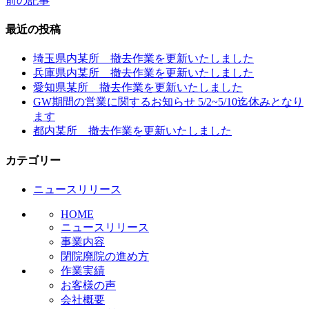
前の記事
投
稿
最近の投稿
ナ
埼玉県内某所 撤去作業を更新いたしました
ビ
兵庫県内某所 撤去作業を更新いたしました
愛知県某所 撤去作業を更新いたしました
ゲ
GW期間の営業に関するお知らせ 5/2~5/10迄休みとなり
ー
ます
都内某所 撤去作業を更新いたしました
シ
ョ
カテゴリー
ン
ニュースリリース
HOME
ニュースリリース
事業内容
閉院廃院の進め方
作業実績
お客様の声
会社概要