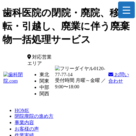
歯科医院の閉院・廃院、移
転・引越し、廃業に伴う廃棄
物一括処理サービス
対応営業
エリア
0120-
東北
77-77-14
お問い
受付時間 月曜～金曜 ／
関東
合わせ
9:00〜18:00
中部
関西
HOME
閉院廃院の進め方
事業内容
お客様の声
作業実績