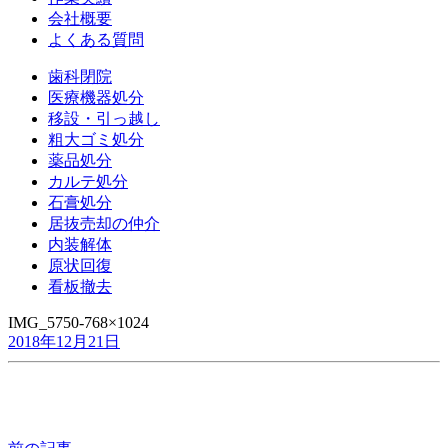
会社概要
よくある質問
歯科閉院
医療機器処分
移設・引っ越し
粗大ゴミ処分
薬品処分
カルテ処分
石膏処分
居抜売却の仲介
内装解体
原状回復
看板撤去
IMG_5750-768×1024
2018年12月21日