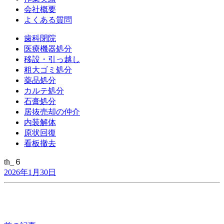
会社概要
よくある質問
歯科閉院
医療機器処分
移設・引っ越し
粗大ゴミ処分
薬品処分
カルテ処分
石膏処分
居抜売却の仲介
内装解体
原状回復
看板撤去
th_６
2026年1月30日