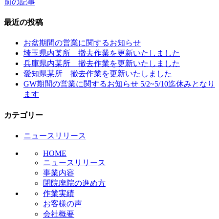
前の記事
投
稿
最近の投稿
ナ
お盆期間の営業に関するお知らせ
ビ
埼玉県内某所 撤去作業を更新いたしました
兵庫県内某所 撤去作業を更新いたしました
ゲ
愛知県某所 撤去作業を更新いたしました
ー
GW期間の営業に関するお知らせ 5/2~5/10迄休みとなり
ます
シ
ョ
カテゴリー
ン
ニュースリリース
HOME
ニュースリリース
事業内容
閉院廃院の進め方
作業実績
お客様の声
会社概要