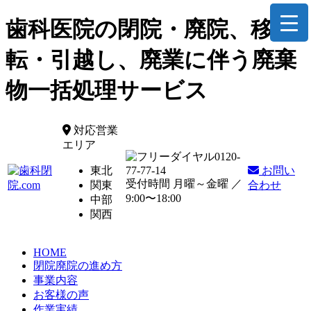
歯科医院の閉院・廃院、移
転・引越し、廃業に伴う廃棄
物一括処理サービス
対応営業
エリア
0120-
東北
77-77-14
お問い
受付時間 月曜～金曜 ／
関東
合わせ
9:00〜18:00
中部
関西
HOME
閉院廃院の進め方
事業内容
お客様の声
作業実績