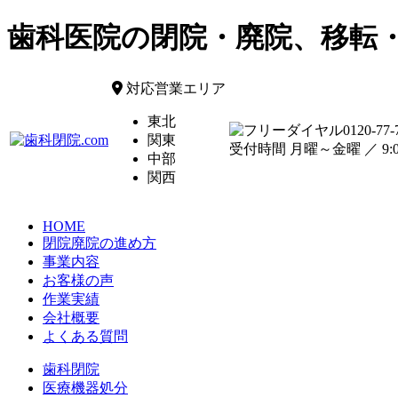
歯科医院の閉院・廃院、移転
対応営業エリア
東北
0120-77-
関東
受付時間 月曜～金曜 ／ 9:00
中部
関西
HOME
閉院廃院の進め方
事業内容
お客様の声
作業実績
会社概要
よくある質問
歯科閉院
医療機器処分