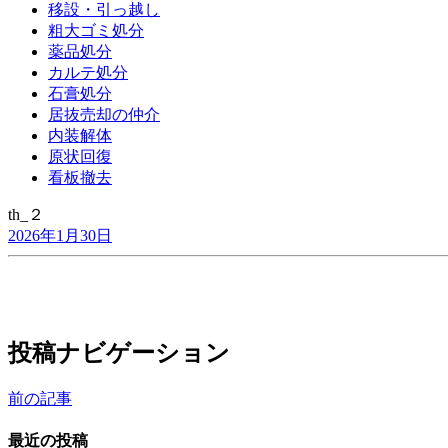
移設・引っ越し
粗大ゴミ処分
薬品処分
カルテ処分
石膏処分
居抜売却の仲介
内装解体
原状回復
看板撤去
th_２
2026年1月30日
投稿ナビゲーション
前の記事
最近の投稿