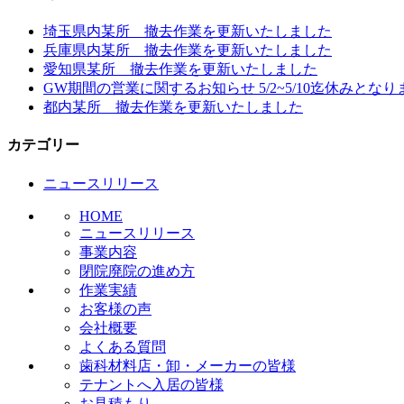
埼玉県内某所 撤去作業を更新いたしました
兵庫県内某所 撤去作業を更新いたしました
愛知県某所 撤去作業を更新いたしました
GW期間の営業に関するお知らせ 5/2~5/10迄休みとなり
都内某所 撤去作業を更新いたしました
カテゴリー
ニュースリリース
HOME
ニュースリリース
事業内容
閉院廃院の進め方
作業実績
お客様の声
会社概要
よくある質問
歯科材料店・卸・メーカーの皆様
テナントへ入居の皆様
お見積もり