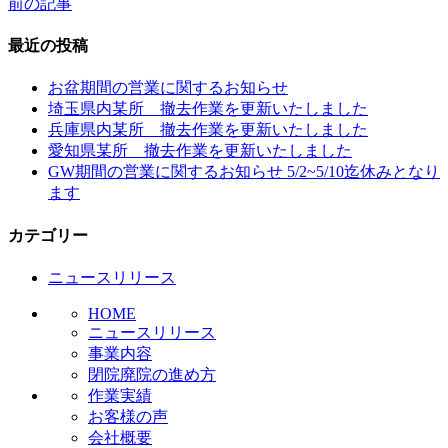
前の記事
投
稿
最近の投稿
ナ
お盆期間の営業に関するお知らせ
ビ
埼玉県内某所 撤去作業を更新いたしました
兵庫県内某所 撤去作業を更新いたしました
ゲ
愛知県某所 撤去作業を更新いたしました
ー
GW期間の営業に関するお知らせ 5/2~5/10迄休みとなり
ます
シ
ョ
カテゴリー
ン
ニュースリリース
HOME
ニュースリリース
事業内容
閉院廃院の進め方
作業実績
お客様の声
会社概要