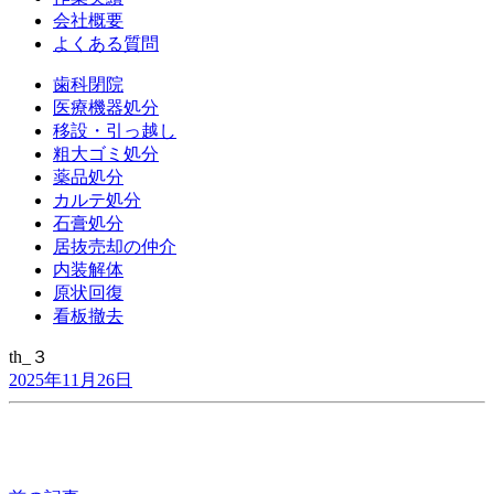
会社概要
よくある質問
歯科閉院
医療機器処分
移設・引っ越し
粗大ゴミ処分
薬品処分
カルテ処分
石膏処分
居抜売却の仲介
内装解体
原状回復
看板撤去
th_３
2025年11月26日