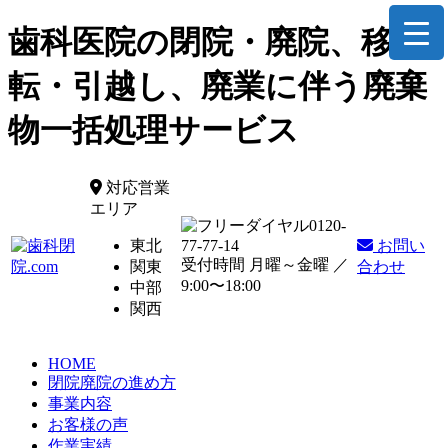
歯科医院の閉院・廃院、移
転・引越し、廃業に伴う廃棄
物一括処理サービス
対応営業
エリア
0120-
東北
77-77-14
お問い
受付時間 月曜～金曜 ／
関東
合わせ
9:00〜18:00
中部
関西
HOME
閉院廃院の進め方
事業内容
お客様の声
作業実績